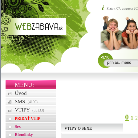
Piatok 07. augusta 20
MENU:
Úvod
SMS
(4100)
VTIPY
(35133)
0
1
2
PRIDAŤ VTIP
Sex
VTIPY O SEXE
Blondínky