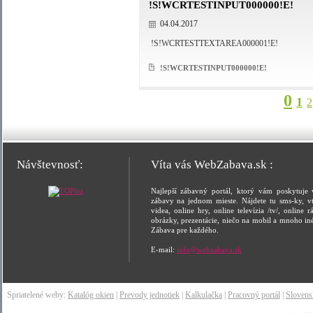
!S!WCRTESTINPUT000000!E!
04.04.2017
!S!WCRTESTTEXTAREA000001!E!
!S!WCRTESTINPUT000000!E!
0
1
2
Návštevnosť:
Víta vás WebZabava.sk :
Najlepší zábavný portál, ktorý vám poskytuje 
zábavy na jednom mieste. Nájdete tu sms-ky, vt
videa, online hry, online televízia /tv/, online rá
obrázky, prezentácie, niečo na mobil a mnoho in
Zábava pre každého.
E-mail:
info@webzabava.sk
Spriatelené weby:
Katalóg okien
|
Prevody jednotiek
|
Kalkulačka
|
Pracovný portál
|
Sloven