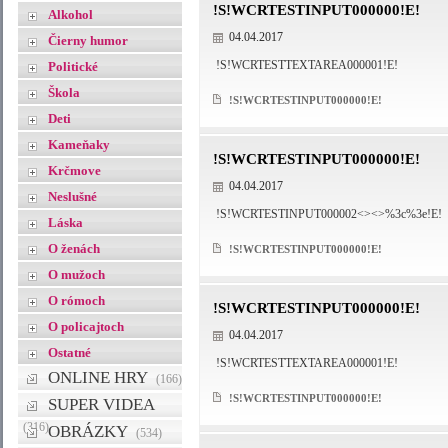
!S!WCRTESTINPUT000000!E!
Alkohol
04.04.2017
Čierny humor
!S!WCRTESTTEXTAREA000001!E!
Politické
Škola
!S!WCRTESTINPUT000000!E!
Deti
Kameňaky
!S!WCRTESTINPUT000000!E!
Krčmove
04.04.2017
Neslušné
!S!WCRTESTINPUT000002<><>%3c%3e!E!
Láska
O ženách
!S!WCRTESTINPUT000000!E!
O mužoch
O rómoch
!S!WCRTESTINPUT000000!E!
O policajtoch
04.04.2017
Ostatné
!S!WCRTESTTEXTAREA000001!E!
ONLINE HRY
(166)
!S!WCRTESTINPUT000000!E!
SUPER VIDEA
(316)
OBRÁZKY
(534)