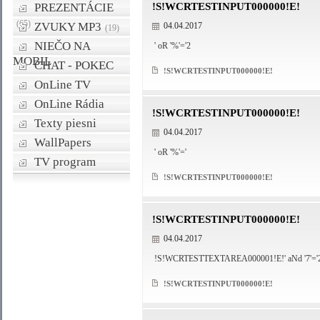
PREZENTÁCIE
!S!WCRTESTINPUT000000!E!
(65)
ZVUKY MP3
04.04.2017
(19)
NIEČO NA
' oR '%'='2
MOBIL
CHAT - POKEC
!S!WCRTESTINPUT000000!E!
OnLine TV
OnLine Rádia
!S!WCRTESTINPUT000000!E!
Texty piesni
04.04.2017
WallPapers
' oR '%'='
TV program
!S!WCRTESTINPUT000000!E!
!S!WCRTESTINPUT000000!E!
04.04.2017
!S!WCRTESTTEXTAREA000001!E!' aNd '7'='
!S!WCRTESTINPUT000000!E!