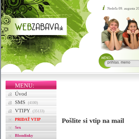
Nedeľa 09. augusta 
MENU:
Úvod
SMS
(4100)
VTIPY
(35133)
PRIDAŤ VTIP
Pošlite si vtip na mail
Sex
Blondínky