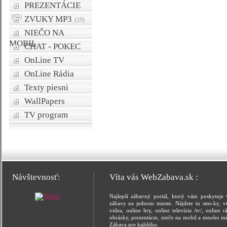
PREZENTÁCIE
(65)
ZVUKY MP3
(19)
NIEČO NA
MOBIL
CHAT - POKEC
OnLine TV
OnLine Rádia
Texty piesni
WallPapers
TV program
Návštevnosť:
Víta vás WebZabava.sk :
Najlepší zábavný portál, ktorý vám poskytuje 
zábavy na jednom mieste. Nájdete tu sms-ky, vt
videa, online hry, online televízia /tv/, online rá
obrázky, prezentácie, niečo na mobil a mnoho in
Zábava pre každého.