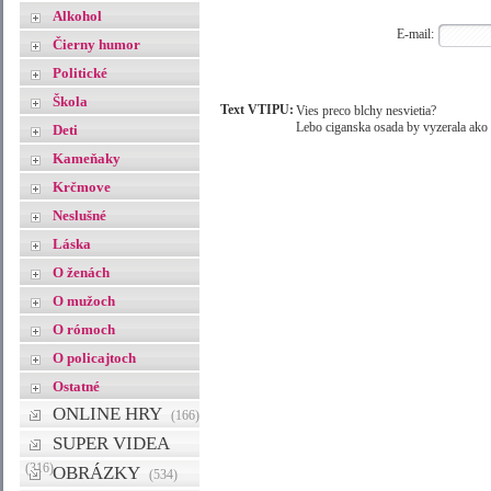
Alkohol
E-mail:
Čierny humor
Politické
Škola
Text VTIPU:
Vies preco blchy nesvietia?
Lebo ciganska osada by vyzerala ako 
Deti
Kameňaky
Krčmove
Neslušné
Láska
O ženách
O mužoch
O rómoch
O policajtoch
Ostatné
ONLINE HRY
(166)
SUPER VIDEA
(316)
OBRÁZKY
(534)