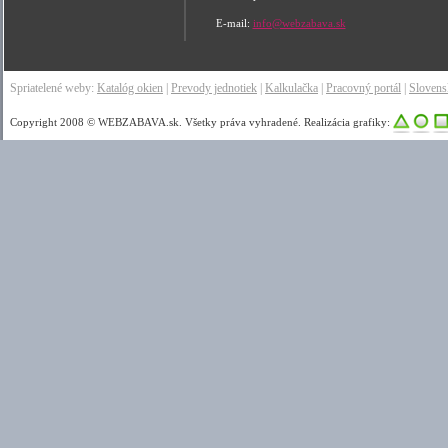
E-mail:
info@webzabava.sk
Spriatelené weby:
Katalóg okien
|
Prevody jednotiek
|
Kalkulačka
|
Pracovný portál
|
Sloven
Copyright 2008 © WEBZABAVA.sk. Všetky práva vyhradené. Realizácia grafiky: