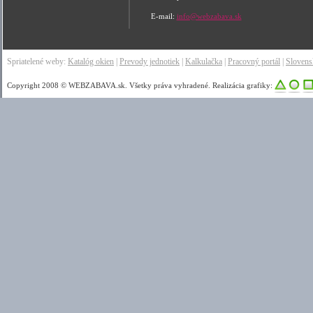
E-mail:
info@webzabava.sk
Spriatelené weby:
Katalóg okien
|
Prevody jednotiek
|
Kalkulačka
|
Pracovný portál
|
Sloven
Copyright 2008 © WEBZABAVA.sk. Všetky práva vyhradené. Realizácia grafiky: