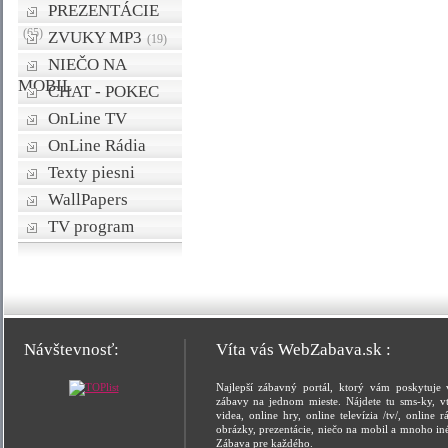
PREZENTÁCIE
(65)
ZVUKY MP3
(19)
NIEČO NA
MOBIL
CHAT - POKEC
OnLine TV
OnLine Rádia
Texty piesni
WallPapers
TV program
Návštevnosť:
Víta vás WebZabava.sk :
Najlepší zábavný portál, ktorý vám poskytuje 
zábavy na jednom mieste. Nájdete tu sms-ky, vt
videa, online hry, online televízia /tv/, online rá
obrázky, prezentácie, niečo na mobil a mnoho in
Zábava pre každého.