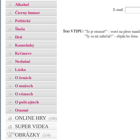
Alkohol
E-mail:
Čierny humor
Politické
Škola
Text VTIPU:
"To je otrasné!" - vraví na plese manž
"Ty sa mi zaliečaš!" - objala ho žena.
Deti
Kameňaky
Krčmove
Neslušné
Láska
O ženách
O mužoch
O rómoch
O policajtoch
Ostatné
ONLINE HRY
(166)
SUPER VIDEA
(316)
OBRÁZKY
(534)