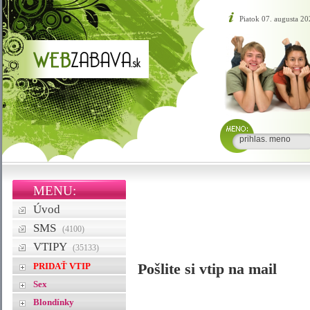
Piatok 07. augusta 20
MENU:
Úvod
SMS
(4100)
VTIPY
(35133)
PRIDAŤ VTIP
Pošlite si vtip na mail
Sex
Blondínky