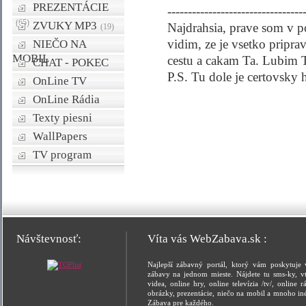
PREZENTÁCIE
---------------------------------
(65)
ZVUKY MP3
Najdrahsia, prave som v p
(19)
vidim, ze je vsetko pripra
NIEČO NA
MOBIL
cestu a cakam Ta. Lubim 
CHAT - POKEC
P.S. Tu dole je certovsky 
OnLine TV
OnLine Rádia
Texty piesni
WallPapers
TV program
Návštevnosť:
Víta vás WebZabava.sk :
Najlepší zábavný portál, ktorý vám poskytuje 
zábavy na jednom mieste. Nájdete tu sms-ky, vt
videa, online hry, online televízia /tv/, online rá
obrázky, prezentácie, niečo na mobil a mnoho in
Zábava pre každého.