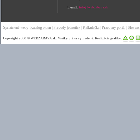
E-mail:
info@webzabava.sk
Spriatelené weby:
Katalóg okien
|
Prevody jednotiek
|
Kalkulačka
|
Pracovný portál
|
Sloven
Copyright 2008 © WEBZABAVA.sk. Všetky práva vyhradené. Realizácia grafiky: