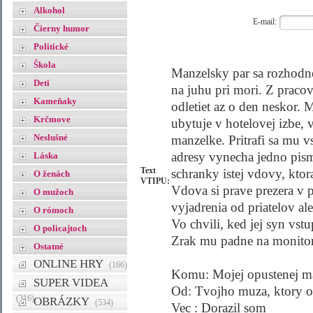
Alkohol
E-mail:
Čierny humor
Politické
Škola
Manzelsky par sa rozhodne 
Deti
na juhu pri mori. Z prac
Kameňaky
odletiet az o den neskor. 
Krčmove
ubytuje v hotelovej izbe, 
Neslušné
manzelke. Pritrafi sa mu v
adresy vynecha jedno pism
Láska
Text
schranky istej vdovy, kto
O ženách
VTIPU:
Vdova si prave prezera v po
O mužoch
vyjadrenia od priatelov al
O rómoch
Vo chvili, ked jej syn vst
O policajtoch
Zrak mu padne na monitor 
Ostatné
ONLINE HRY
(166)
Komu: Mojej opustenej m
SUPER VIDEA
Od: Tvojho muza, ktory od
(316)
OBRÁZKY
(534)
Vec : Dorazil som