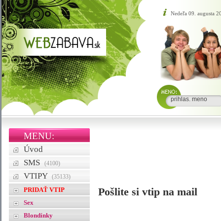
Nedeľa 09. augusta 
MENU:
Úvod
SMS
(4100)
VTIPY
(35133)
PRIDAŤ VTIP
Pošlite si vtip na mail
Sex
Blondínky