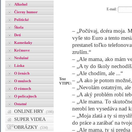
Alkohol
E-mail:
Čierny humor
Politické
Škola
– „Počúvaj, dcéra moja. Mi
Deti
vyše sto Euro a tento mes
Kameňaky
prestaneš toľko telefonova
Krčmove
zruším.“
Neslušné
– „Ale mama, ako mám vedi
– „A ty do školy nechodíš,
Láska
– „Ale chodím, ale ...“
O ženách
Text
– „A ako je potom možné, ž
O mužoch
VTIPU:
– „Nevolám ostatným, ale 
O rómoch
– „A aký problém robí tebe
O policajtoch
– „Ale mama. To skutočne 
Ostatné
nerobí len vysedáva nad k
ONLINE HRY
(166)
– „Moja zlatá a ty si mysl
SUPER VIDEA
do práce a zarábať na tvoj
(316)
OBRÁZKY
(534)
– „Ale mama, ty si predsa