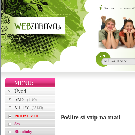
Sobota 08. augusta 2
MENU:
Úvod
SMS
(4100)
VTIPY
(35133)
PRIDAŤ VTIP
Pošlite si vtip na mail
Sex
Blondínky