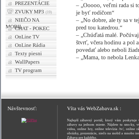
PREZENTÁCIE
– „Ooooo, veľmi rada si t
(65)
ZVUKY MP3
je byť rodičom“
(19)
– „No dobre, ale ty sa v t
NIEČO NA
MOBIL
pred tou katedrou.“
CHAT - POKEC
– „Chúďatá malé. Počúvaj,
OnLine TV
štvrť, včera hodinu a pol 
OnLine Rádia
povedať alebo neboli žia
Texty piesni
– „Mama, to nebola Lenka,
WallPapers
TV program
Návštevnosť:
Víta vás WebZabava.sk :
Najlepší zábavný portál, ktorý vám poskytuje 
zábavy na jednom mieste. Nájdete tu sms-ky, vt
videa, online hry, online televízia /tv/, online rá
obrázky, prezentácie, niečo na mobil a mnoho in
Zábava pre každého.