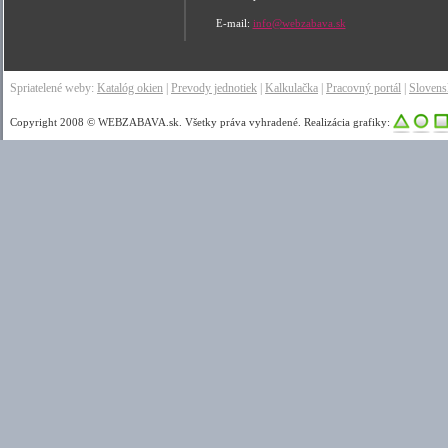
E-mail:
info@webzabava.sk
Spriatelené weby:
Katalóg okien
|
Prevody jednotiek
|
Kalkulačka
|
Pracovný portál
|
Sloven
Copyright 2008 © WEBZABAVA.sk. Všetky práva vyhradené. Realizácia grafiky: