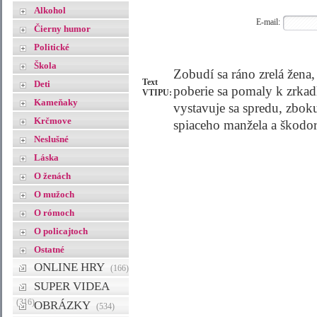
Alkohol
E-mail:
Čierny humor
Politické
Škola
Zobudí sa ráno zrelá žena, 
Text
Deti
poberie sa pomaly k zrkadl
VTIPU:
Kameňaky
vystavuje sa spredu, zboku
Krčmove
spiaceho manžela a škodora
Neslušné
Láska
O ženách
O mužoch
O rómoch
O policajtoch
Ostatné
ONLINE HRY
(166)
SUPER VIDEA
(316)
OBRÁZKY
(534)