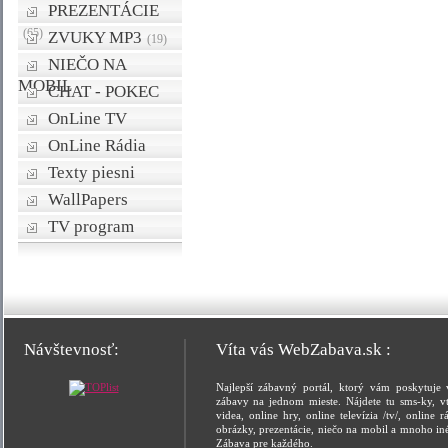
PREZENTÁCIE
(65)
ZVUKY MP3
(19)
NIEČO NA
MOBIL
CHAT - POKEC
OnLine TV
OnLine Rádia
Texty piesni
WallPapers
TV program
Návštevnosť:
Víta vás WebZabava.sk :
Najlepší zábavný portál, ktorý vám poskytuje 
zábavy na jednom mieste. Nájdete tu sms-ky, vt
videa, online hry, online televízia /tv/, online rá
obrázky, prezentácie, niečo na mobil a mnoho in
Zábava pre každého.