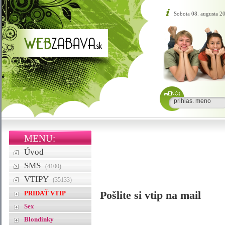
Sobota 08. augusta 2
MENU:
Úvod
SMS
(4100)
VTIPY
(35133)
PRIDAŤ VTIP
Pošlite si vtip na mail
Sex
Blondínky