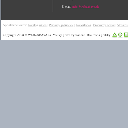
E-mail:
info@webzabava.sk
Spriatelené weby:
Katalóg okien
|
Prevody jednotiek
|
Kalkulačka
|
Pracovný portál
|
Sloven
Copyright 2008 © WEBZABAVA.sk. Všetky práva vyhradené. Realizácia grafiky: