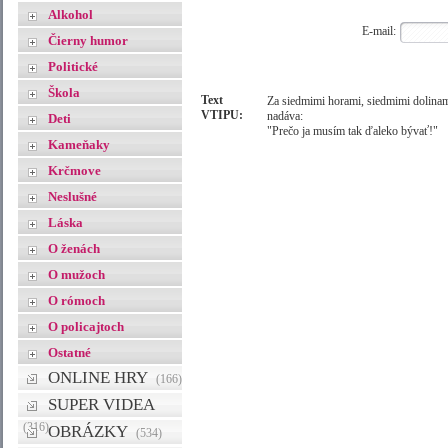
Alkohol
E-mail:
Čierny humor
Politické
Škola
Text
Za siedmimi horami, siedmimi dolinami
VTIPU:
nadáva:
Deti
"Prečo ja musím tak ďaleko bývať!"
Kameňaky
Krčmove
Neslušné
Láska
O ženách
O mužoch
O rómoch
O policajtoch
Ostatné
ONLINE HRY
(166)
SUPER VIDEA
(316)
OBRÁZKY
(534)