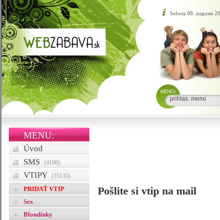
Sobota 08. augusta 2
MENU:
Úvod
SMS
(4100)
VTIPY
(35133)
PRIDAŤ VTIP
Pošlite si vtip na mail
Sex
Blondínky