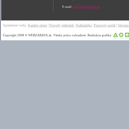
E-mail:
info@webzabava.sk
Spriatelené weby:
Katalóg okien
|
Prevody jednotiek
|
Kalkulačka
|
Pracovný portál
|
Sloven
Copyright 2008 © WEBZABAVA.sk. Všetky práva vyhradené. Realizácia grafiky: