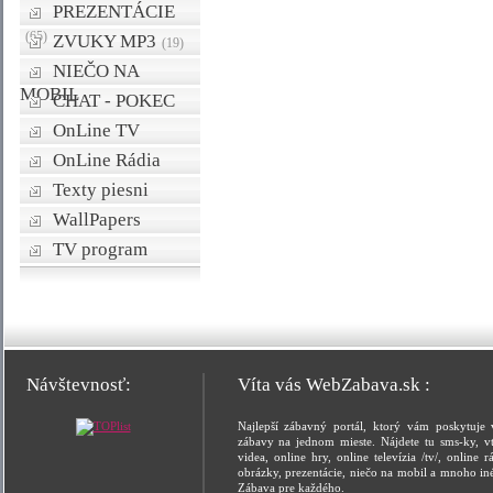
PREZENTÁCIE
(65)
ZVUKY MP3
(19)
NIEČO NA
MOBIL
CHAT - POKEC
OnLine TV
OnLine Rádia
Texty piesni
WallPapers
TV program
Návštevnosť:
Víta vás WebZabava.sk :
Najlepší zábavný portál, ktorý vám poskytuje 
zábavy na jednom mieste. Nájdete tu sms-ky, vt
videa, online hry, online televízia /tv/, online rá
obrázky, prezentácie, niečo na mobil a mnoho in
Zábava pre každého.