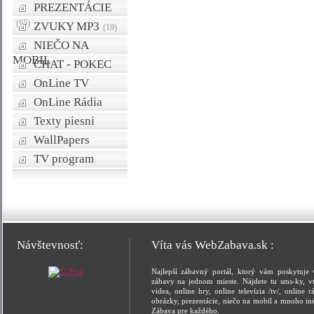
PREZENTÁCIE
(65)
ZVUKY MP3
(19)
NIEČO NA
MOBIL
CHAT - POKEC
OnLine TV
OnLine Rádia
Texty piesni
WallPapers
TV program
Návštevnosť:
Víta vás WebZabava.sk :
Najlepší zábavný portál, ktorý vám poskytuje 
zábavy na jednom mieste. Nájdete tu sms-ky, vt
videa, online hry, online televízia /tv/, online rá
obrázky, prezentácie, niečo na mobil a mnoho in
Zábava pre každého.