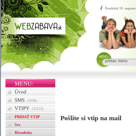
Pondelok 10. augusta
MENU:
Úvod
SMS
(4100)
VTIPY
(35133)
PRIDAŤ VTIP
Pošlite si vtip na mail
Sex
Blondínky