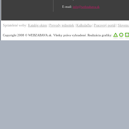
E-mail:
info@webzabava.sk
Spriatelené weby:
Katalóg okien
|
Prevody jednotiek
|
Kalkulačka
|
Pracovný portál
|
Sloven
Copyright 2008 © WEBZABAVA.sk. Všetky práva vyhradené. Realizácia grafiky: