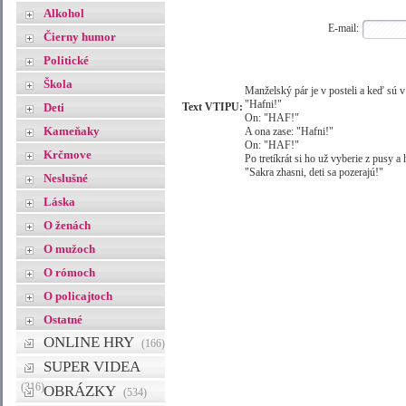
Alkohol
E-mail:
Čierny humor
Politické
Škola
Manželský pár je v posteli a keď sú 
"Hafni!"
Deti
Text VTIPU:
On: "HAF!"
Kameňaky
A ona zase: "Hafni!"
On: "HAF!"
Krčmove
Po tretíkrát si ho už vyberie z pusy a 
"Sakra zhasni, deti sa pozerajú!"
Neslušné
Láska
O ženách
O mužoch
O rómoch
O policajtoch
Ostatné
ONLINE HRY
(166)
SUPER VIDEA
(316)
OBRÁZKY
(534)