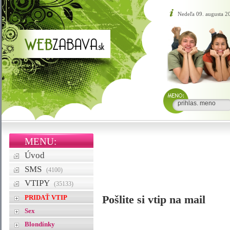
Nedeľa 09. augusta 
MENU:
Úvod
SMS
(4100)
VTIPY
(35133)
PRIDAŤ VTIP
Pošlite si vtip na mail
Sex
Blondínky