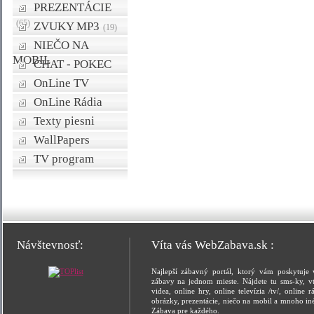
PREZENTÁCIE
(65)
ZVUKY MP3
(19)
NIEČO NA
MOBIL
CHAT - POKEC
OnLine TV
OnLine Rádia
Texty piesni
WallPapers
TV program
Návštevnosť:
Víta vás WebZabava.sk :
Najlepší zábavný portál, ktorý vám poskytuje 
zábavy na jednom mieste. Nájdete tu sms-ky, vt
videa, online hry, online televízia /tv/, online rá
obrázky, prezentácie, niečo na mobil a mnoho in
Zábava pre každého.