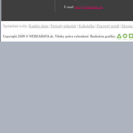
E-mail:
info@webzabava.sk
Spriatelené weby:
Katalóg okien
|
Prevody jednotiek
|
Kalkulačka
|
Pracovný portál
|
Sloven
Copyright 2008 © WEBZABAVA.sk. Všetky práva vyhradené. Realizácia grafiky: