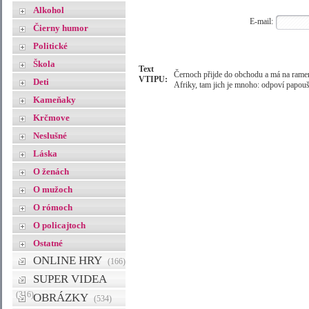
Alkohol
E-mail:
Čierny humor
Politické
Škola
Text
Černoch přijde do obchodu a má na ramen
VTIPU:
Deti
Afriky, tam jich je mnoho: odpoví papou
Kameňaky
Krčmove
Neslušné
Láska
O ženách
O mužoch
O rómoch
O policajtoch
Ostatné
ONLINE HRY
(166)
SUPER VIDEA
(316)
OBRÁZKY
(534)