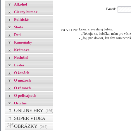
Alkohol
E-mail:
Čierny humor
Politické
Škola
Lekár vraví starej babke:
Text VTIPU:
- „Nebojte sa, babička, mám pre vás 
Deti
- „Joj, pán doktor, len aby som nepri
Kameňaky
Krčmove
Neslušné
Láska
O ženách
O mužoch
O rómoch
O policajtoch
Ostatné
ONLINE HRY
(166)
SUPER VIDEA
(316)
OBRÁZKY
(534)