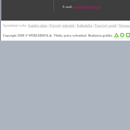
E-mail:
info@webzabava.sk
Spriatelené weby:
Katalóg okien
|
Prevody jednotiek
|
Kalkulačka
|
Pracovný portál
|
Sloven
Copyright 2008 © WEBZABAVA.sk. Všetky práva vyhradené. Realizácia grafiky: