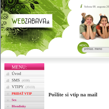
Sobota 08. augusta 2
MENU:
Úvod
SMS
(4100)
VTIPY
(35133)
PRIDAŤ VTIP
Pošlite si vtip na mail
Sex
Blondínky