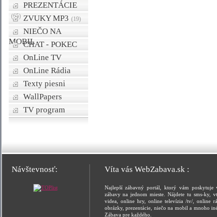
PREZENTÁCIE
(65)
ZVUKY MP3
(19)
NIEČO NA
MOBIL
CHAT - POKEC
OnLine TV
OnLine Rádia
Texty piesni
WallPapers
TV program
Návštevnosť:
Víta vás WebZabava.sk :
Najlepší zábavný portál, ktorý vám poskytuje 
zábavy na jednom mieste. Nájdete tu sms-ky, vt
videa, online hry, online televízia /tv/, online rá
obrázky, prezentácie, niečo na mobil a mnoho in
Zábava pre každého.