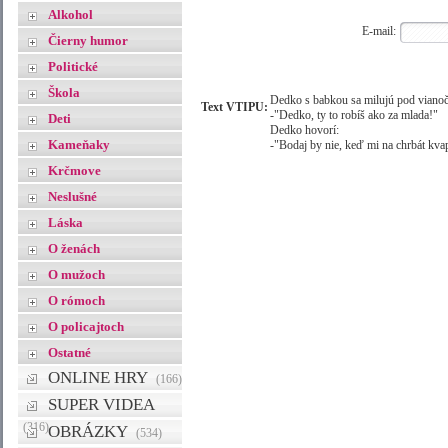
Alkohol
E-mail:
Čierny humor
Politické
Škola
Dedko s babkou sa milujú pod viano
Text VTIPU:
-"Dedko, ty to robíš ako za mlada!"
Deti
Dedko hovorí:
Kameňaky
-"Bodaj by nie, keď mi na chrbát kva
Krčmove
Neslušné
Láska
O ženách
O mužoch
O rómoch
O policajtoch
Ostatné
ONLINE HRY
(166)
SUPER VIDEA
(316)
OBRÁZKY
(534)