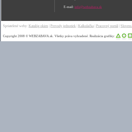
E-mail:
info@webzabava.sk
Spriatelené weby:
Katalóg okien
|
Prevody jednotiek
|
Kalkulačka
|
Pracovný portál
|
Sloven
Copyright 2008 © WEBZABAVA.sk. Všetky práva vyhradené. Realizácia grafiky: