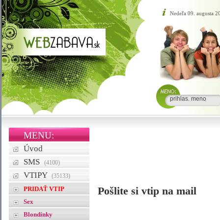
Nedeľa 09. augusta 
MENU:
Úvod
SMS
(4100)
VTIPY
(35133)
PRIDAŤ VTIP
Pošlite si vtip na mail
Sex
Blondínky