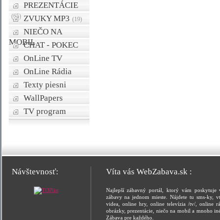
PREZENTÁCIE
(65)
ZVUKY MP3
(19)
NIEČO NA
MOBIL
CHAT - POKEC
OnLine TV
OnLine Rádia
Texty piesni
WallPapers
TV program
Návštevnosť:
Víta vás WebZabava.sk :
Najlepší zábavný portál, ktorý vám poskytuje 
zábavy na jednom mieste. Nájdete tu sms-ky, vt
videa, online hry, online televízia /tv/, online rá
obrázky, prezentácie, niečo na mobil a mnoho in
Zábava pre každého.