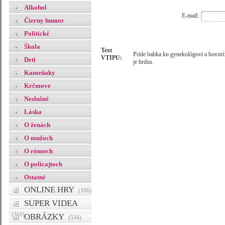
Alkohol
E-mail:
Čierny humor
Politické
Škola
Text
Príde babka ku gynekológovi a hovorí:
VTIPU:
Deti
je hrdza.
Kameňaky
Krčmove
Neslušné
Láska
O ženách
O mužoch
O rómoch
O policajtoch
Ostatné
ONLINE HRY
(166)
SUPER VIDEA
(316)
OBRÁZKY
(534)