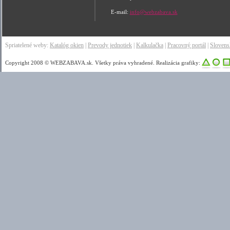
E-mail:
info@webzabava.sk
Spriatelené weby:
Katalóg okien
|
Prevody jednotiek
|
Kalkulačka
|
Pracovný portál
|
Sloven
Copyright 2008 © WEBZABAVA.sk. Všetky práva vyhradené. Realizácia grafiky: