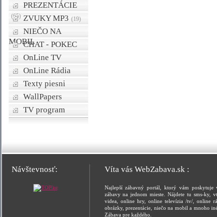
PREZENTÁCIE
(65)
ZVUKY MP3
(19)
NIEČO NA
MOBIL
CHAT - POKEC
OnLine TV
OnLine Rádia
Texty piesni
WallPapers
TV program
Návštevnosť:
Víta vás WebZabava.sk :
Najlepší zábavný portál, ktorý vám poskytuje 
zábavy na jednom mieste. Nájdete tu sms-ky, vt
videa, online hry, online televízia /tv/, online rá
obrázky, prezentácie, niečo na mobil a mnoho in
Zábava pre každého.