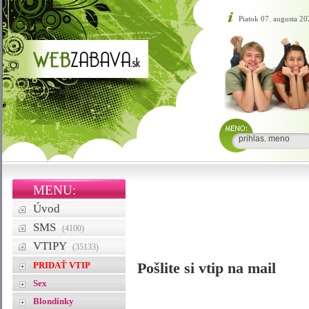
Piatok 07. augusta 20
MENU:
Úvod
SMS
(4100)
VTIPY
(35133)
PRIDAŤ VTIP
Pošlite si vtip na mail
Sex
Blondínky