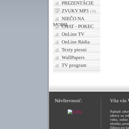
PREZENTÁCIE
(65)
ZVUKY MP3
(19)
NIEČO NA
MOBIL
CHAT - POKEC
OnLine TV
OnLine Rádia
Texty piesni
WallPapers
TV program
Návštevnosť:
Víta vás
Najlepší zába
zábavy na jed
videa, online 
obrázky, prez
Zábava pre ka