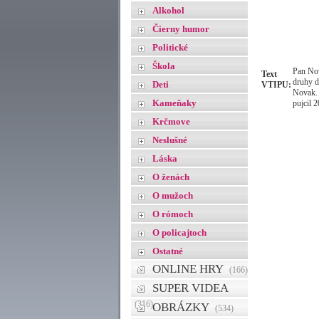
Alkohol
Čierny humor
Politické
Škola
Pan Nov
Text
druhy d
Deti
VTIPU:
Novak. 
Kameňaky
pujcil 
Krčmove
Neslušné
Láska
O ženách
O mužoch
O rómoch
O policajtoch
Ostatné
ONLINE HRY
(166)
SUPER VIDEA
(316)
OBRÁZKY
(534)