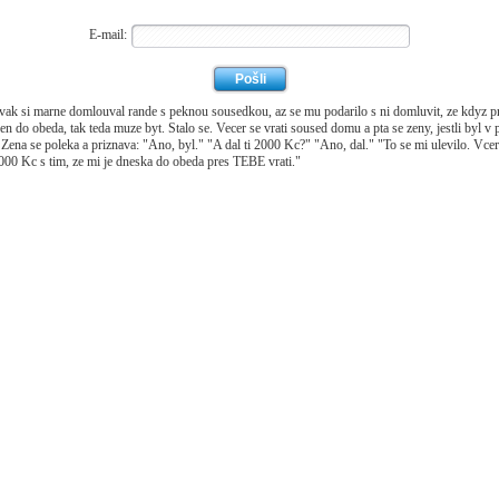
E-mail:
ak si marne domlouval rande s peknou sousedkou, az se mu podarilo s ni domluvit, ze kdyz p
en do obeda, tak teda muze byt. Stalo se. Vecer se vrati soused domu a pta se zeny, jestli byl v 
Zena se poleka a priznava: "Ano, byl." "A dal ti 2000 Kc?" "Ano, dal." "To se mi ulevilo. Vce
2000 Kc s tim, ze mi je dneska do obeda pres TEBE vrati."