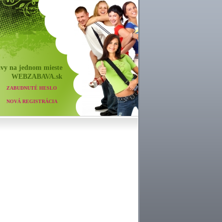
vy na jednom mieste
WEB
ZABAVA
.sk
ZABUDNUTÉ HESLO
NOVÁ REGISTRÁCIA