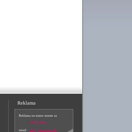
Reklama
Reklama na tomto mieste za
...dohodou...
email :
info@webzabava.sk