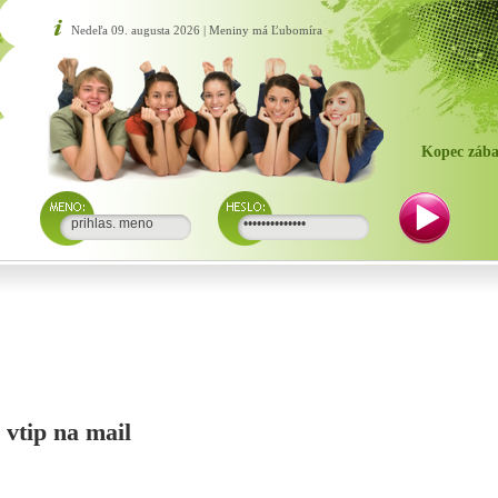
Nedeľa 09. augusta 2026 | Meniny má Ľubomíra
Kopec zába
i vtip na mail