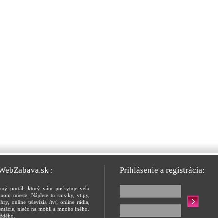
 WebZabava.sk :
Prihlásenie a registrácia:
vný portál, ktorý vám poskytuje veĺa
nom mieste. Nájdete tu sms-ky, vtipy,
hry, online televízia /tv/, online rádia,
entácie, niečo na mobil a mnoho iného.
ždého.