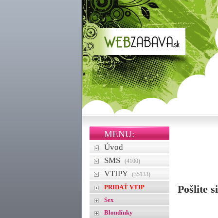
MENU:
Úvod
SMS
(4100)
VTIPY
(35133)
PRIDAŤ VTIP
Pošlite s
Sex
Blondínky