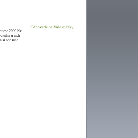
Odpovede na Vaše otázky
rinese 2000 Kc
poledne u nich
ra si ode mne