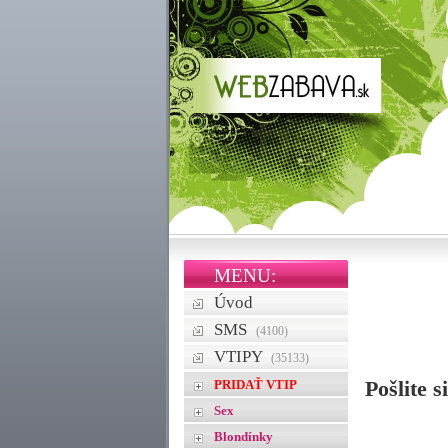
MENU:
Úvod
SMS
(4100)
VTIPY
(35133)
PRIDAŤ VTIP
Pošlite s
Sex
Blondínky