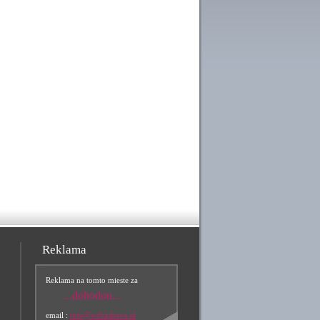
Reklama
Reklama na tomto mieste za
...dohodou...
email :
info@webzabava.sk