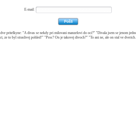
E-mail:
 dve pritelkyne: "A divas se nekdy pri milovani manzelovi do oci?" "Divala jsem se jenom jedn
ct, ze to byl straslivej pohled!" "Proc? On je takovej divoch?" "To ani ne, ale on stal ve dverich