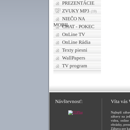
PREZENTÁCIE
(65)
ZVUKY MP3
(19)
NIEČO NA
MOBIL
CHAT - POKEC
OnLine TV
OnLine Rádia
Texty piesni
WallPapers
TV program
Návštevnosť:
Víta vás
Najlepší zába
zábavy na jed
videa, online 
obrázky, prez
Zábava pre ka