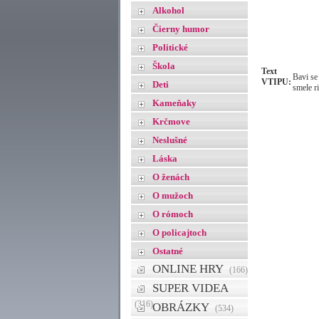
Alkohol
Čierny humor
Politické
Škola
Text
Bavi se
VTIPU:
Deti
smele ri
Kameňaky
Krčmove
Neslušné
Láska
O ženách
O mužoch
O rómoch
O policajtoch
Ostatné
ONLINE HRY
(166)
SUPER VIDEA
(316)
OBRÁZKY
(534)