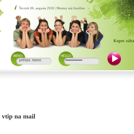
Štvrtok 06. augusta 2026 | Meniny má Jozefína
Kopec zába
i vtip na mail