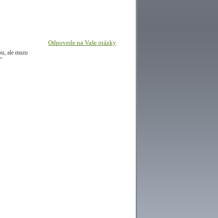
Odpovede na Vaše otázky
ou, ale muzu
."