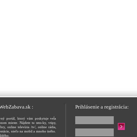
 WebZabava.sk :
Prihlásenie a registrácia:
vný portál, ktorý vám poskytuje veĺa
nom mieste. Nájdete tu sms-ky, vtipy,
hry, online televízia /tv/, online rádia,
entácie, niečo na mobil a mnoho iného.
ždého.