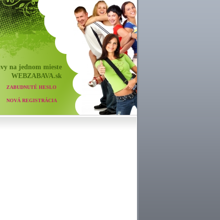
vy na jednom mieste
WEB
ZABAVA
.sk
ZABUDNUTÉ HESLO
NOVÁ REGISTRÁCIA