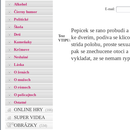
Alkohol
E-mail:
Čierny humor
Politické
Škola
Pepicek se rano probudi a z
Deti
Text
ke dverim, podiva se klico
VTIPU:
Kameňaky
strida polohu, proste sexu
Krčmove
pak se znechucene otoci a 
Neslušné
vykladat, ze se nemam ryp
Láska
O ženách
O mužoch
O rómoch
O policajtoch
Ostatné
ONLINE HRY
(166)
SUPER VIDEA
(316)
OBRÁZKY
(534)