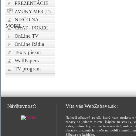
PREZENTÁCIE
(65)
ZVUKY MP3
(19)
NIEČO NA
MOBIL
CHAT - POKEC
OnLine TV
OnLine Rádia
Texty piesni
WallPapers
TV program
Návštevnosť:
Víta vás WebZabava.sk :
Najlepší zábavný portál, ktorý vám poskytuje 
zábavy na jednom mieste. Nájdete tu sms-ky, vt
videa, online hry, online televízia /tv/, online rá
obrázky, prezentácie, niečo na mobil a mnoho in
Zábava pre každého.