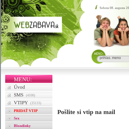
Sobota 08. augusta 2
MENU:
Úvod
SMS
(4100)
VTIPY
(35133)
PRIDAŤ VTIP
Pošlite si vtip na mail
Sex
Blondínky