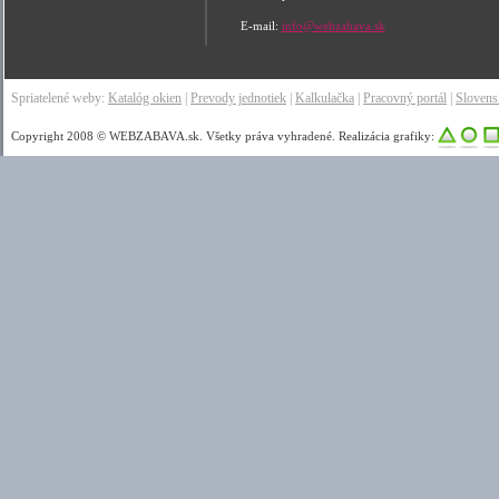
E-mail:
info@webzabava.sk
Spriatelené weby:
Katalóg okien
|
Prevody jednotiek
|
Kalkulačka
|
Pracovný portál
|
Sloven
Copyright 2008 © WEBZABAVA.sk. Všetky práva vyhradené. Realizácia grafiky: