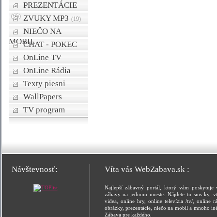
PREZENTÁCIE
(65)
ZVUKY MP3
(19)
NIEČO NA
MOBIL
CHAT - POKEC
OnLine TV
OnLine Rádia
Texty piesni
WallPapers
TV program
Návštevnosť:
Víta vás WebZabava.sk :
Najlepší zábavný portál, ktorý vám poskytuje 
zábavy na jednom mieste. Nájdete tu sms-ky, vt
videa, online hry, online televízia /tv/, online rá
obrázky, prezentácie, niečo na mobil a mnoho in
Zábava pre každého.