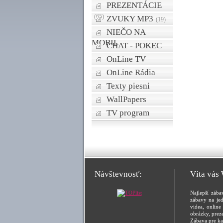
PREZENTÁCIE
(65)
ZVUKY MP3
(19)
NIEČO NA
MOBIL
CHAT - POKEC
OnLine TV
OnLine Rádia
Texty piesni
WallPapers
TV program
Návštevnosť:
Víta vás
Najlepší zába
zábavy na jed
videa, online 
obrázky, prez
Zábava pre ka