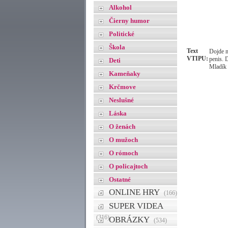
Alkohol
Čierny humor
Politické
Škola
Text
Dojde m
VTIPU:
penis. 
Deti
Mladík 
Kameňaky
Krčmove
Neslušné
Láska
O ženách
O mužoch
O rómoch
O policajtoch
Ostatné
ONLINE HRY
(166)
SUPER VIDEA
(316)
OBRÁZKY
(534)