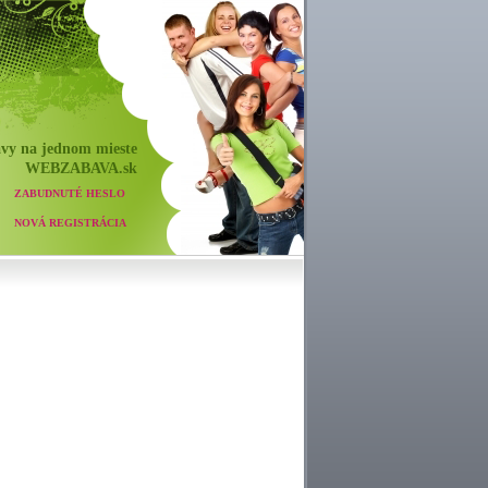
vy na jednom mieste
WEB
ZABAVA
.sk
ZABUDNUTÉ HESLO
NOVÁ REGISTRÁCIA