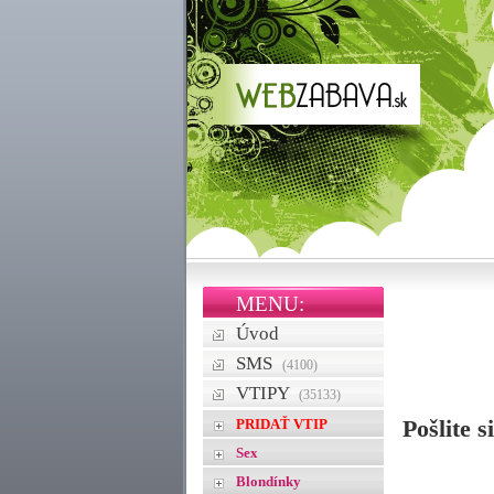
MENU:
Úvod
SMS
(4100)
VTIPY
(35133)
PRIDAŤ VTIP
Pošlite s
Sex
Blondínky