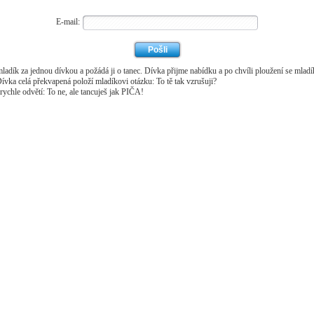
E-mail:
ladík za jednou dívkou a požádá ji o tanec. Dívka přijme nabídku a po chvíli ploužení se mladí
Dívka celá překvapená položí mladíkovi otázku: To tě tak vzrušuji?
rychle odvětí: To ne, ale tancuješ jak PIČA!