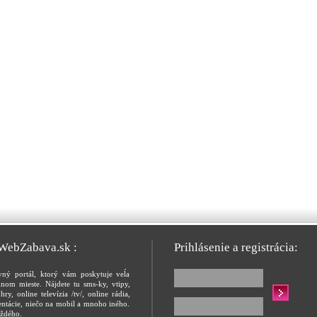
 WebZabava.sk :
Prihlásenie a registrácia:
vný portál, ktorý vám poskytuje veĺa
nom mieste. Nájdete tu sms-ky, vtipy,
hry, online televízia /tv/, online rádia,
entácie, niečo na mobil a mnoho iného.
ždého.