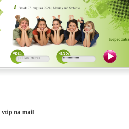
Piatok 07. augusta 2026 | Meniny má Štefánia
Kopec zába
i vtip na mail