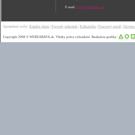
E-mail:
info@webzabava.sk
Spriatelené weby:
Katalóg okien
|
Prevody jednotiek
|
Kalkulačka
|
Pracovný portál
|
Sloven
Copyright 2008 © WEBZABAVA.sk. Všetky práva vyhradené. Realizácia grafiky: