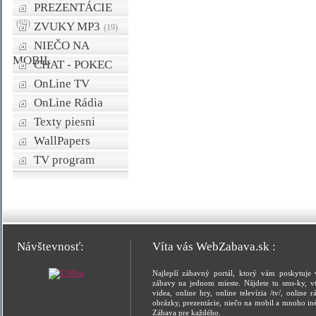
PREZENTÁCIE
(65)
ZVUKY MP3
(19)
NIEČO NA
MOBIL
CHAT - POKEC
OnLine TV
OnLine Rádia
Texty piesni
WallPapers
TV program
Návštevnosť:
Víta vás WebZabava.sk :
Najlepší zábavný portál, ktorý vám poskytuje 
zábavy na jednom mieste. Nájdete tu sms-ky, vt
videa, online hry, online televízia /tv/, online rá
obrázky, prezentácie, niečo na mobil a mnoho in
Zábava pre každého.