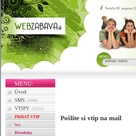
Nedeľa 09. augusta 
MENU:
Úvod
SMS
(4100)
VTIPY
(35133)
PRIDAŤ VTIP
Pošlite si vtip na mail
Sex
Blondínky