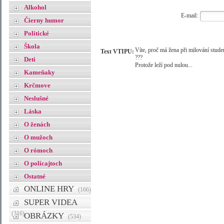
Alkohol
E-mail:
Čierny humor
Politické
Škola
Víte, proč má žena při milování stud
Text VTIPU:
???
Deti
Protože leží pod nulou...
Kameňaky
Krčmove
Neslušné
Láska
O ženách
O mužoch
O rómoch
O policajtoch
Ostatné
ONLINE HRY
(166)
SUPER VIDEA
(316)
OBRÁZKY
(534)