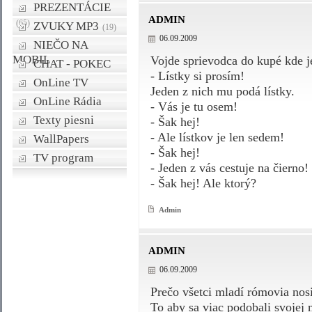
PREZENTÁCIE
ADMIN
(65)
ZVUKY MP3
(19)
06.09.2009
NIEČO NA
MOBIL
Vojde sprievodca do kupé kde 
CHAT - POKEC
- Lístky si prosím!
OnLine TV
Jeden z nich mu podá lístky.
OnLine Rádia
- Vás je tu osem!
Texty piesni
- Šak hej!
- Ale lístkov je len sedem!
WallPapers
- Šak hej!
TV program
- Jeden z vás cestuje na čierno!
- Šak hej! Ale ktorý?
Admin
ADMIN
06.09.2009
Prečo všetci mladí rómovia nos
To aby sa viac podobali svojej 