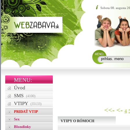
Sobota 08. augusta 2
MENU:
Úvod
SMS
(4100)
VTIPY
(35133)
<<-
<-
4
PRIDAŤ VTIP
Sex
VTIPY O RÓMOCH
Blondínky