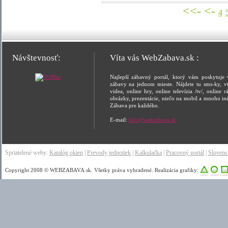
<<-
<-
4
Návštevnosť:
Víta vás WebZabava.sk :
Najlepší zábavný portál, ktorý vám poskytuje 
zábavy na jednom mieste. Nájdete tu sms-ky, vt
videa, online hry, online televízia /tv/, online rá
obrázky, prezentácie, niečo na mobil a mnoho in
Zábava pre každého.
E-mail:
info@webzabava.sk
Spriatelené weby:
Katalóg okien
|
Prevody jednotiek
|
Kalkulačka
|
Pracovný portál
|
Sloven
Copyright 2008 © WEBZABAVA.sk. Všetky práva vyhradené. Realizácia grafiky: