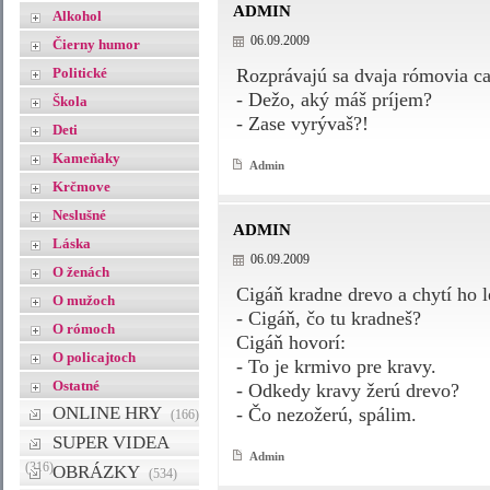
ADMIN
Alkohol
06.09.2009
Čierny humor
Politické
Rozprávajú sa dvaja rómovia ca
- Dežo, aký máš príjem?
Škola
- Zase vyrývaš?!
Deti
Kameňaky
Admin
Krčmove
Neslušné
ADMIN
Láska
06.09.2009
O ženách
Cigáň kradne drevo a chytí ho l
O mužoch
- Cigáň, čo tu kradneš?
O rómoch
Cigáň hovorí:
O policajtoch
- To je krmivo pre kravy.
Ostatné
- Odkedy kravy žerú drevo?
ONLINE HRY
- Čo nezožerú, spálim.
(166)
SUPER VIDEA
Admin
(316)
OBRÁZKY
(534)