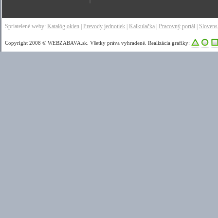
Spriatelené weby:
Katalóg okien
|
Prevody jednotiek
|
Kalkulačka
|
Pracovný portál
|
Sloven
Copyright 2008 © WEBZABAVA.sk. Všetky práva vyhradené. Realizácia grafiky: