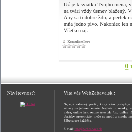
Už je k sviatku Tvojho mena, v
na tvári vždy úsmev blažený. V lá
Aby sa ti dobre žilo, a perfektn
mňa jedno pivo. Nakoniec len 
Všetko naj.
KomediantImro
0
Návštevnosť:
Víta vás WebZabava.sk :
Najlepší zábavný portál, ktorý vám poskytuje 
zábavy na jednom mieste. Nájdete tu sms-ky, vt
videa, online hry, online televízia /tv/, online rá
obrázky, prezentácie, niečo na mobil a mnoho in
Zábava pre každého.
E-mail:
info@webzabava.sk