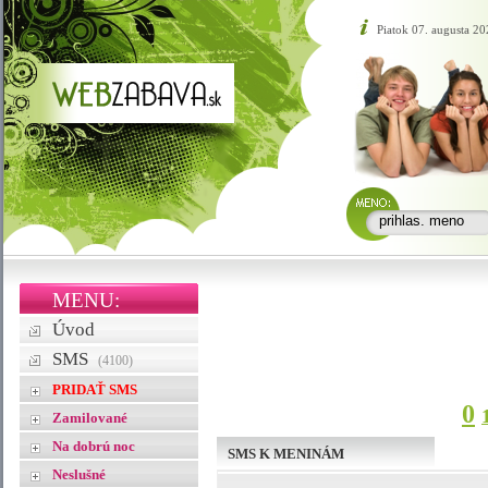
Piatok 07. augusta 20
MENU:
Úvod
SMS
(4100)
PRIDAŤ SMS
0
Zamilované
Na dobrú noc
SMS K MENINÁM
Neslušné