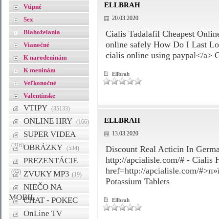
ELLBRAH
Vtipné
20.03.2020
Sex
Blahoželania
Cialis Tadalafil Cheapest Online
online safely How Do I Last Lo
Vianočné
cialis online using paypal</a>
K narodeninám
K meninám
Ellbrah
Veľkonočné
Valentínske
VTIPY
(35133)
ONLINE HRY
ELLBRAH
(166)
SUPER VIDEA
13.03.2020
(316)
OBRÁZKY
Discount Real Acticin In Germ
(534)
http://apcialisle.com/# - Cialis
PREZENTÁCIE
href=http://apcialisle.com/#>п»
(65)
ZVUKY MP3
(19)
Potassium Tablets
NIEČO NA
MOBIL
CHAT - POKEC
Ellbrah
OnLine TV