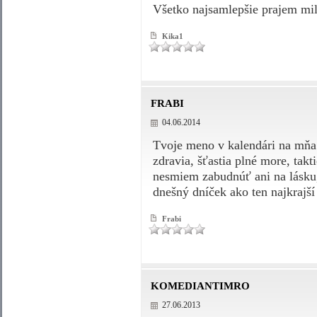
Všetko najsamlepšie prajem milá
Kika1
FRABI
04.06.2014
Tvoje meno v kalendári na mňa sv
zdravia, šťastia plné more, tak
nesmiem zabudnúť ani na lásku,
dnešný dníček ako ten najkrajší
Frabi
KOMEDIANTIMRO
27.06.2013