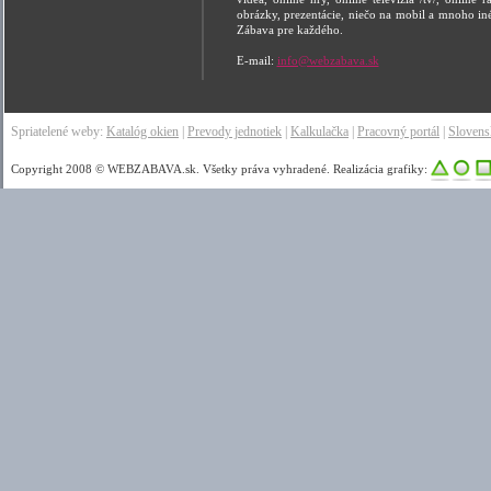
obrázky, prezentácie, niečo na mobil a mnoho in
Zábava pre každého.
E-mail:
info@webzabava.sk
Spriatelené weby:
Katalóg okien
|
Prevody jednotiek
|
Kalkulačka
|
Pracovný portál
|
Sloven
Copyright 2008 © WEBZABAVA.sk. Všetky práva vyhradené. Realizácia grafiky: