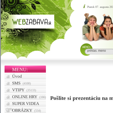
Piatok 07. augusta 20
MENU:
Úvod
SMS
(4100)
VTIPY
(35133)
ONLINE HRY
Pošlite si prezentáciu na m
(166)
SUPER VIDEA
(316)
OBRÁZKY
(534)