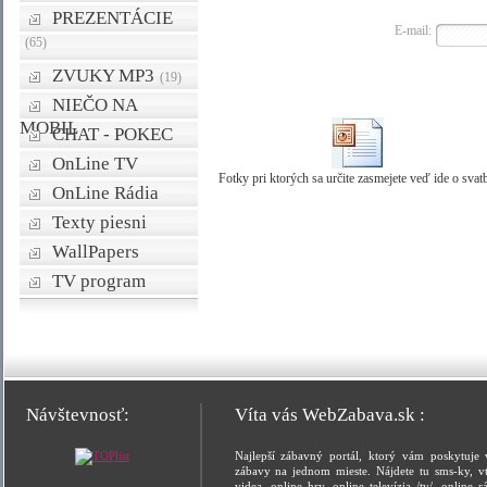
PREZENTÁCIE
E-mail:
(65)
ZVUKY MP3
(19)
NIEČO NA
MOBIL
CHAT - POKEC
OnLine TV
Fotky pri ktorých sa určite zasmejete veď ide o svat
OnLine Rádia
Texty piesni
WallPapers
TV program
Návštevnosť:
Víta vás WebZabava.sk :
Najlepší zábavný portál, ktorý vám poskytuje 
zábavy na jednom mieste. Nájdete tu sms-ky, vt
videa, online hry, online televízia /tv/, online rá