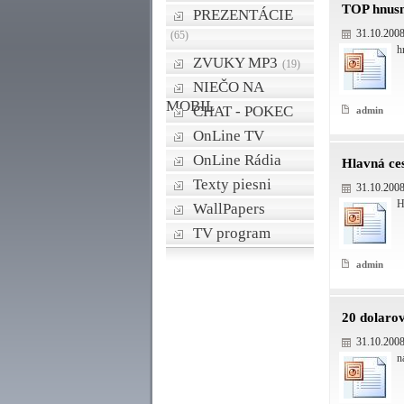
TOP hnus
PREZENTÁCIE
31.10.200
(65)
h
ZVUKY MP3
(19)
NIEČO NA
MOBIL
CHAT - POKEC
admin
OnLine TV
OnLine Rádia
Hlavná ce
Texty piesni
31.10.200
H
WallPapers
TV program
admin
20 dolaro
31.10.200
n