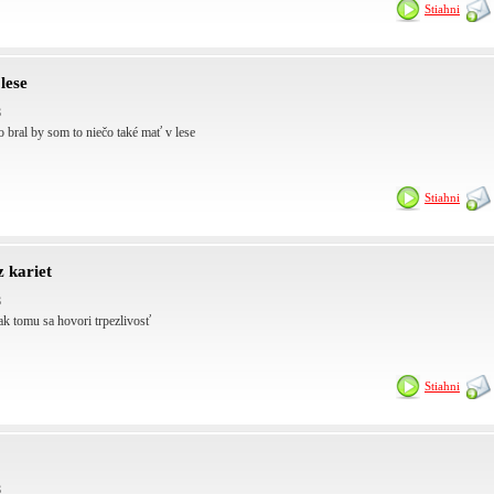
Stiahni
lese
8
o bral by som to niečo také mať v lese
Stiahni
 kariet
8
ak tomu sa hovori trpezlivosť
Stiahni
8