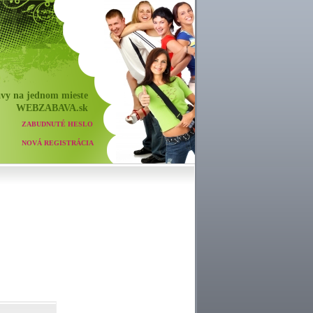
vy na jednom mieste
WEB
ZABAVA
.sk
ZABUDNUTÉ HESLO
NOVÁ REGISTRÁCIA