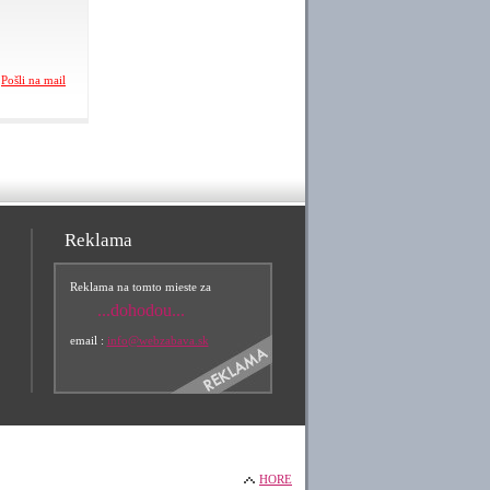
Pošli na mail
Reklama
Reklama na tomto mieste za
...dohodou...
email :
info@webzabava.sk
HORE