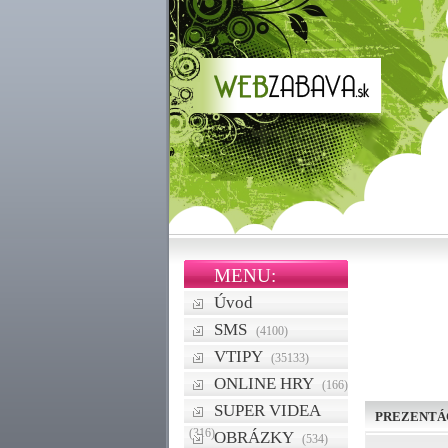
MENU:
Úvod
SMS
(4100)
VTIPY
(35133)
ONLINE HRY
(166)
SUPER VIDEA
PREZENTÁ
(316)
OBRÁZKY
(534)