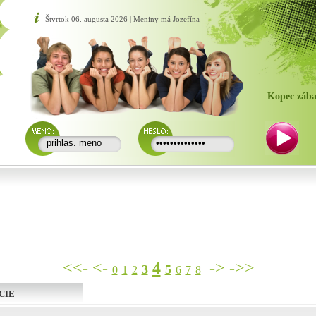
Štvrtok 06. augusta 2026 | Meniny má Jozefína
Kopec zába
<<-
<-
4
->
->>
3
5
0
1
2
6
7
8
CIE