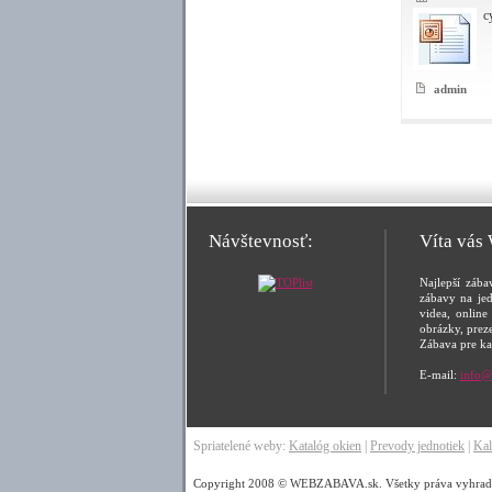
c
admin
Návštevnosť:
Víta vás
Najlepší zába
zábavy na jed
videa, online 
obrázky, prez
Zábava pre ka
E-mail:
info@
Spriatelené weby:
Katalóg okien
|
Prevody jednotiek
|
Kal
Copyright 2008 © WEBZABAVA.sk. Všetky práva vyhraden