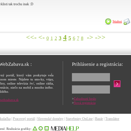
yklisti tak trochu inak :D
Stiahni
<<-
<-
4
->
->>
3
5
0
1
2
6
7
8
 WebZabava.sk :
Prihlásenie a registrácia:
vný portál, ktorý vám poskytuje veĺa
nom mieste. Nájdete tu sms-ky, vtipy,
hry, online televízia /tv/, online rádia,
entácie, niečo na mobil a mnoho iného.
ždého.
>
Zabudnuté heslo
webzabava.sk
>
Nová registrácia
kulačka
|
Pracovný portál
|
Slovenské domény
|
Stavebniny OnLine
|
Bazár
|
Translátor
é. Realizácia grafiky: