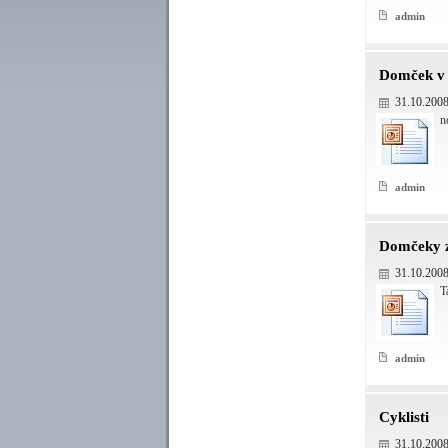
admin
Domček v 
31.10.200
n
admin
Domčeky z
31.10.200
T
admin
Cyklisti
31.10.200