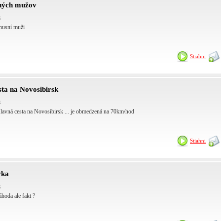
ných mužov
8
nusní muži
Stiahni
sta na Novosibirsk
8
lavná cesta na Novosibirsk ... je obmedzená na 70km/hod
Stiahni
vka
8
áhoda ale fakt ?