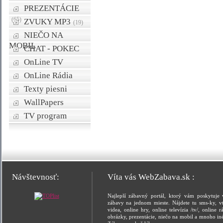
PREZENTÁCIE
(65)
ZVUKY MP3
(19)
NIEČO NA
MOBIL
CHAT - POKEC
OnLine TV
OnLine Rádia
Texty piesni
WallPapers
TV program
Návštevnosť:
Víta vás WebZabava.sk :
Najlepší zábavný portál, ktorý vám poskytuje 
zábavy na jednom mieste. Nájdete tu sms-ky, vt
videa, online hry, online televízia /tv/, online rá
obrázky, prezentácie, niečo na mobil a mnoho in