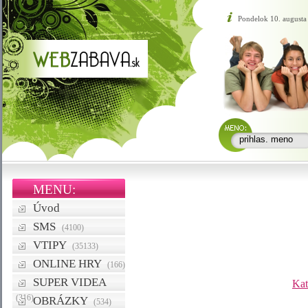
Pondelok 10. augusta
MENU:
Úvod
SMS
(4100)
VTIPY
(35133)
ONLINE HRY
(166)
SUPER VIDEA
Kat
(316)
OBRÁZKY
(534)