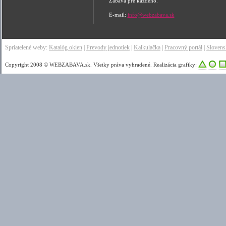
Zábava pre každého.
E-mail:
info@webzabava.sk
Spriatelené weby:
Katalóg okien
|
Prevody jednotiek
|
Kalkulačka
|
Pracovný portál
|
Sloven
Copyright 2008 © WEBZABAVA.sk. Všetky práva vyhradené. Realizácia grafiky: