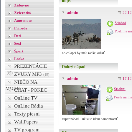
hups
Zábavné
22.12
Zvieratká
admin
Auto-moto
Stiahni
Príroda
Pošli na m
Deti
Sexi
Šport
no chlapci by mali radšej odisť..
Láska
PREZENTÁCIE
Dobrý nápad
(65)
ZVUKY MP3
(19)
17.12
admin
NIEČO NA
MOBIL
Stiahni
CHAT - POKEC
Pošli na ma
OnLine TV
OnLine Rádia
Texty piesni
super nápad ...už si to idem namontovať..
WallPapers
TV program