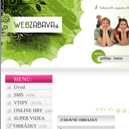
Sobota 08. augusta 2
MENU:
Úvod
SMS
(4100)
VTIPY
(35133)
<<-
<-
ONLINE HRY
10
11
(166)
SUPER VIDEA
ZÁBAVNÉ OBRÁZKY
(316)
OBRÁZKY
(534)