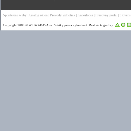
Spriatelené weby:
Katalóg okien
|
Prevody jednotiek
|
Kalkulačka
|
Pracovný portál
|
Sloven
Copyright 2008 © WEBZABAVA.sk. Všetky práva vyhradené. Realizácia grafiky: