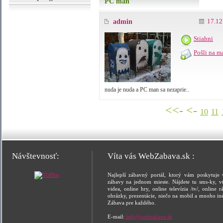
PC man
17.12
admin
Stiahni
Pošli na m
nuda je nuda a PC man sa nezaprie..
<<-
<-
10
11
Návštevnosť:
Víta vás WebZabava.sk :
Najlepší zábavný portál, ktorý vám poskytuje 
zábavy na jednom mieste. Nájdete tu sms-ky, vt
videa, online hry, online televízia /tv/, online rá
obrázky, prezentácie, niečo na mobil a mnoho in
Zábava pre každého.
E-mail:
info@webzabava.sk