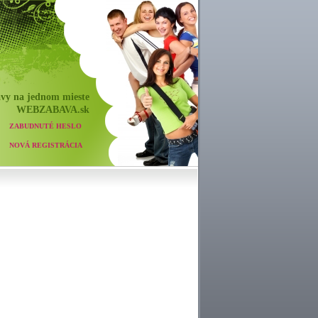
vy na jednom mieste
WEB
ZABAVA
.sk
ZABUDNUTÉ HESLO
NOVÁ REGISTRÁCIA