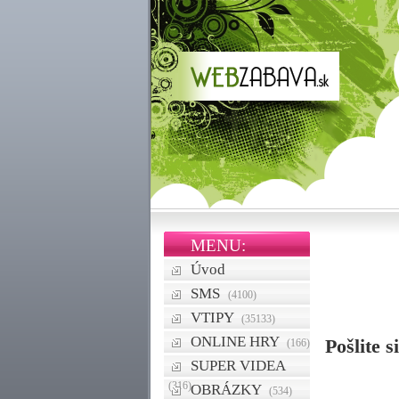
MENU:
Úvod
SMS
(4100)
VTIPY
(35133)
ONLINE HRY
Pošlite 
(166)
SUPER VIDEA
(316)
OBRÁZKY
(534)