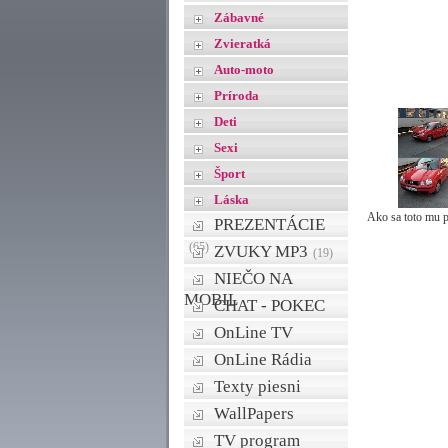
Zábavné
Zvieratká
Auto-moto
Príroda
Deti
Sexi
Šport
Láska
Ako sa toto mu p
PREZENTÁCIE
(65)
ZVUKY MP3
(19)
NIEČO NA
MOBIL
CHAT - POKEC
OnLine TV
OnLine Rádia
Texty piesni
WallPapers
TV program