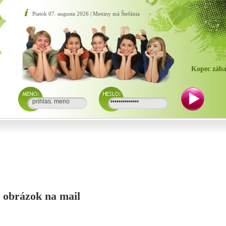
Piatok 07. augusta 2026 | Meniny má Štefánia
Kopec zába
si obrázok na mail