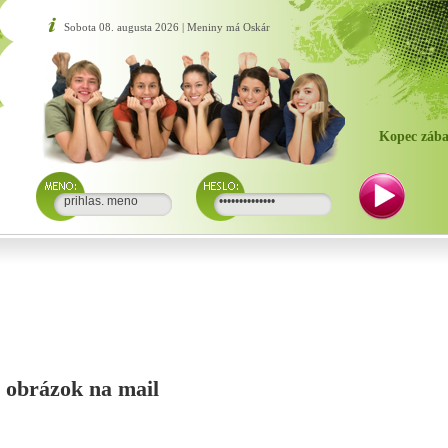
Sobota 08. augusta 2026 | Meniny má Oskár
Kopec zába
si obrázok na mail