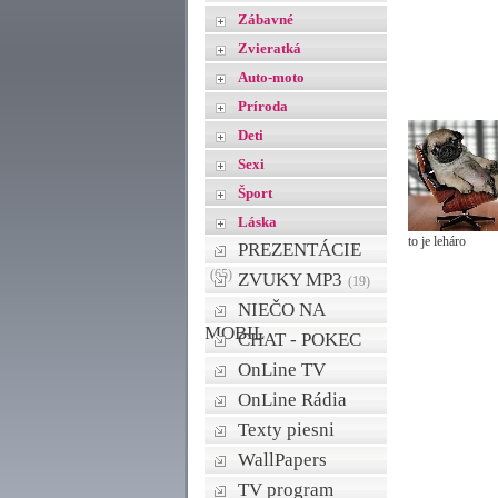
Zábavné
Zvieratká
Auto-moto
Príroda
Deti
Sexi
Šport
Láska
to je leháro
PREZENTÁCIE
(65)
ZVUKY MP3
(19)
NIEČO NA
MOBIL
CHAT - POKEC
OnLine TV
OnLine Rádia
Texty piesni
WallPapers
TV program