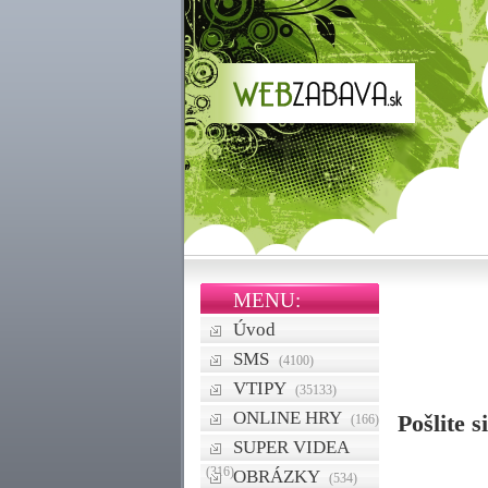
MENU:
Úvod
SMS
(4100)
VTIPY
(35133)
ONLINE HRY
Pošlite 
(166)
SUPER VIDEA
(316)
OBRÁZKY
(534)