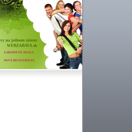
vy na jednom mieste
WEB
ZABAVA
.sk
ZABUDNUTÉ HESLO
NOVÁ REGISTRÁCIA