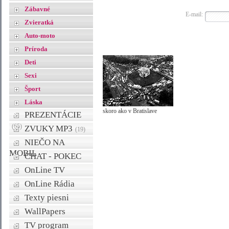
Zábavné
E-mail:
Zvieratká
Auto-moto
Príroda
Deti
Sexi
Šport
Láska
skoro ako v Bratislave
PREZENTÁCIE
(65)
ZVUKY MP3
(19)
NIEČO NA
MOBIL
CHAT - POKEC
OnLine TV
OnLine Rádia
Texty piesni
WallPapers
TV program