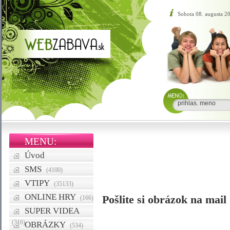
Sobota 08. augusta 2
MENU:
Úvod
SMS
(4100)
VTIPY
(35133)
ONLINE HRY
Pošlite si obrázok na mail
(166)
SUPER VIDEA
(316)
OBRÁZKY
(534)