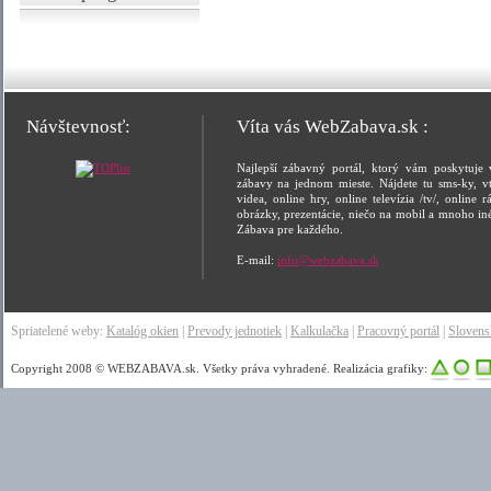
Návštevnosť:
Víta vás WebZabava.sk :
Najlepší zábavný portál, ktorý vám poskytuje 
zábavy na jednom mieste. Nájdete tu sms-ky, vt
videa, online hry, online televízia /tv/, online rá
obrázky, prezentácie, niečo na mobil a mnoho in
Zábava pre každého.
E-mail:
info@webzabava.sk
Spriatelené weby:
Katalóg okien
|
Prevody jednotiek
|
Kalkulačka
|
Pracovný portál
|
Sloven
Copyright 2008 © WEBZABAVA.sk. Všetky práva vyhradené. Realizácia grafiky: