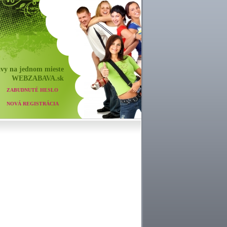
vy na jednom mieste
WEB
ZABAVA
.sk
ZABUDNUTÉ HESLO
NOVÁ REGISTRÁCIA