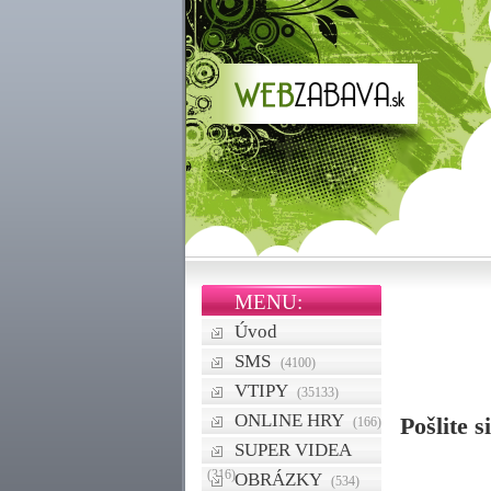
MENU:
Úvod
SMS
(4100)
VTIPY
(35133)
ONLINE HRY
Pošlite 
(166)
SUPER VIDEA
(316)
OBRÁZKY
(534)