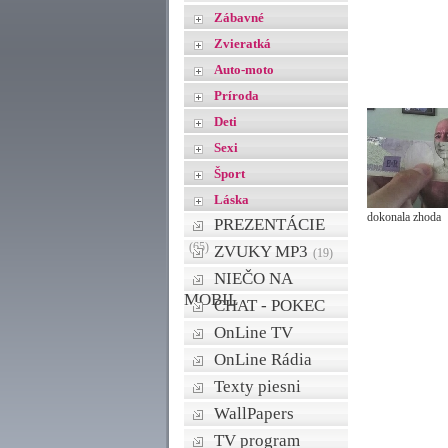
Zábavné
Zvieratká
Auto-moto
Príroda
Deti
Sexi
Šport
Láska
dokonala zhoda
PREZENTÁCIE
(65)
ZVUKY MP3
(19)
NIEČO NA
MOBIL
CHAT - POKEC
OnLine TV
OnLine Rádia
Texty piesni
WallPapers
TV program