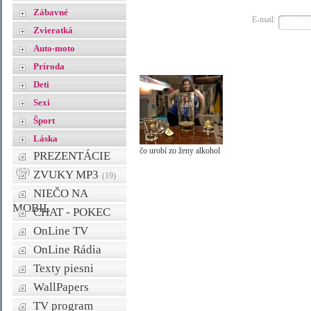
Zábavné
E-mail:
Zvieratká
Auto-moto
Príroda
Deti
Sexi
Šport
Láska
čo urobí zo ženy alkohol
PREZENTÁCIE
(65)
ZVUKY MP3
(19)
NIEČO NA
MOBIL
CHAT - POKEC
OnLine TV
OnLine Rádia
Texty piesni
WallPapers
TV program