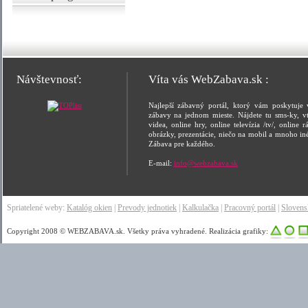
Návštevnosť:
Víta vás WebZabava.sk :
Najlepší zábavný portál, ktorý vám poskytuje 
zábavy na jednom mieste. Nájdete tu sms-ky, vt
videa, online hry, online televízia /tv/, online rá
obrázky, prezentácie, niečo na mobil a mnoho in
Zábava pre každého.
E-mail:
info@webzabava.sk
Spriatelené weby:
Katalóg okien
|
Prevody jednotiek
|
Kalkulačka
|
Pracovný portál
|
Sloven
Copyright 2008 © WEBZABAVA.sk. Všetky práva vyhradené. Realizácia grafiky: