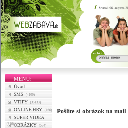
Štvrtok 06. augusta 
MENU:
Úvod
SMS
(4100)
VTIPY
(35133)
ONLINE HRY
Pošlite si obrázok na mail
(166)
SUPER VIDEA
(316)
OBRÁZKY
(534)