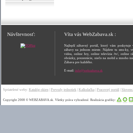
Návštevnosť:
Víta vás WebZabava.sk :
Najlepší zábavný portál, ktorý vám poskytuje 
zábavy na jednom mieste. Nájdete tu sms-ky, vt
videa, online hry, online televízia /tv/, online rá
obrázky, prezentácie, niečo na mobil a mnoho in
Zábava pre každého.
E-mail:
info@webzabava.sk
Spriatelené weby:
Katalóg okien
|
Prevody jednotiek
|
Kalkulačka
|
Pracovný portál
|
Sloven
Copyright 2008 © WEBZABAVA.sk. Všetky práva vyhradené. Realizácia grafiky: