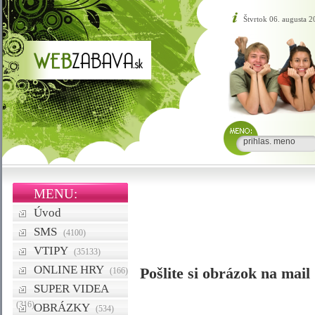
Štvrtok 06. augusta 
MENU:
Úvod
SMS
(4100)
VTIPY
(35133)
ONLINE HRY
Pošlite si obrázok na mail
(166)
SUPER VIDEA
(316)
OBRÁZKY
(534)