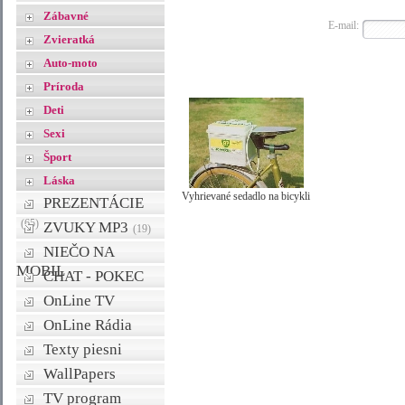
Zábavné
E-mail:
Zvieratká
Auto-moto
Príroda
Deti
Sexi
Šport
Láska
Vyhrievané sedadlo na bicykli
PREZENTÁCIE
(65)
ZVUKY MP3
(19)
NIEČO NA
MOBIL
CHAT - POKEC
OnLine TV
OnLine Rádia
Texty piesni
WallPapers
TV program