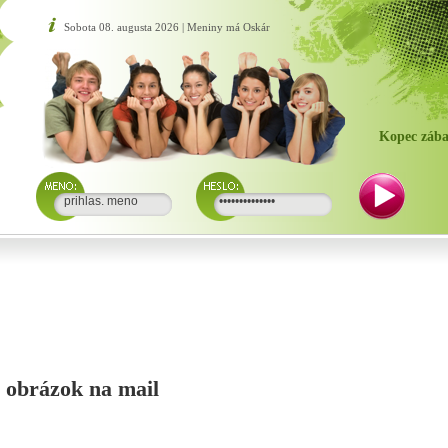
Sobota 08. augusta 2026 | Meniny má Oskár
Kopec zába
si obrázok na mail