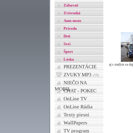
Zábavné
Zvieratká
Auto-moto
Príroda
Deti
Sexi
Šport
Láska
aj s malým sa daj
PREZENTÁCIE
(65)
ZVUKY MP3
(19)
NIEČO NA
MOBIL
CHAT - POKEC
OnLine TV
OnLine Rádia
Texty piesni
WallPapers
TV program