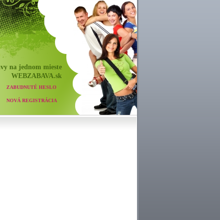
vy na jednom mieste
WEB
ZABAVA
.sk
ZABUDNUTÉ HESLO
NOVÁ REGISTRÁCIA