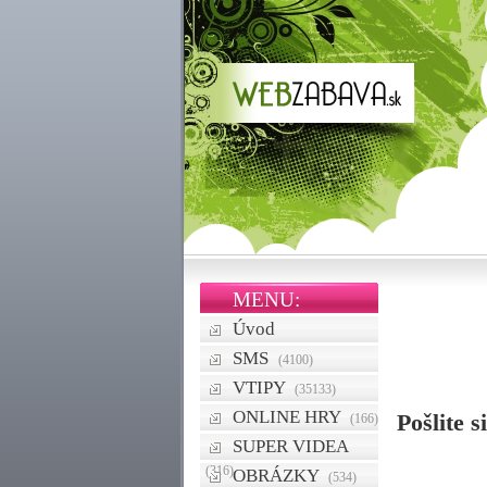
MENU:
Úvod
SMS
(4100)
VTIPY
(35133)
ONLINE HRY
Pošlite 
(166)
SUPER VIDEA
(316)
OBRÁZKY
(534)