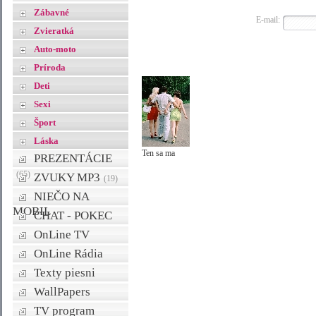
Zábavné
E-mail:
Zvieratká
Auto-moto
Príroda
Deti
Sexi
Šport
Láska
Ten sa ma
PREZENTÁCIE
(65)
ZVUKY MP3
(19)
NIEČO NA
MOBIL
CHAT - POKEC
OnLine TV
OnLine Rádia
Texty piesni
WallPapers
TV program