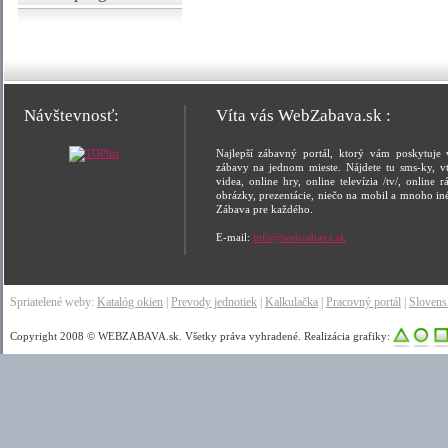
Návštevnosť:
Víta vás WebZabava.sk :
Najlepší zábavný portál, ktorý vám poskytuje 
zábavy na jednom mieste. Nájdete tu sms-ky, vt
videa, online hry, online televízia /tv/, online rá
obrázky, prezentácie, niečo na mobil a mnoho in
Zábava pre každého.
E-mail:
info@webzabava.sk
Spriatelené weby:
Katalóg okien
|
Prevody jednotiek
|
Kalkulačka
|
Pracovný portál
|
Sloven
Copyright 2008 © WEBZABAVA.sk. Všetky práva vyhradené. Realizácia grafiky: