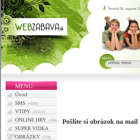
Štvrtok 06. augusta 
MENU:
Úvod
SMS
(4100)
VTIPY
(35133)
ONLINE HRY
Pošlite si obrázok na mail
(166)
SUPER VIDEA
(316)
OBRÁZKY
(534)