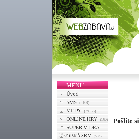
MENU:
Úvod
SMS
(4100)
VTIPY
(35133)
ONLINE HRY
Pošlite 
(166)
SUPER VIDEA
(316)
OBRÁZKY
(534)