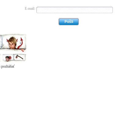
E-mail:
m pozháňať