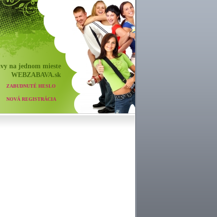
vy na jednom mieste
WEB
ZABAVA
.sk
ZABUDNUTÉ HESLO
NOVÁ REGISTRÁCIA