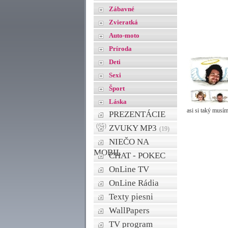
Zábavné
Zvieratká
Auto-moto
Príroda
Deti
Sexi
Šport
Láska
asi si taký musí
PREZENTÁCIE
(65)
ZVUKY MP3
(19)
NIEČO NA
MOBIL
CHAT - POKEC
OnLine TV
OnLine Rádia
Texty piesni
WallPapers
TV program