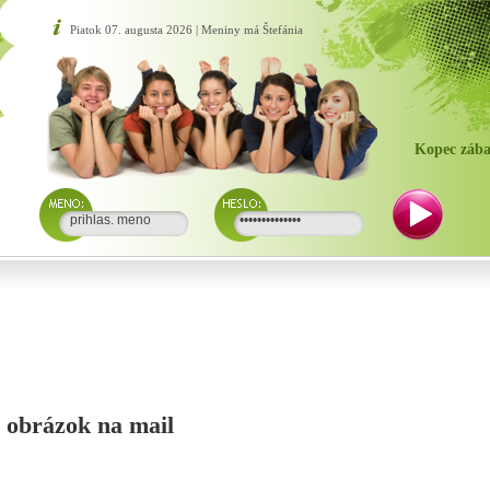
Piatok 07. augusta 2026 | Meniny má Štefánia
Kopec zába
si obrázok na mail