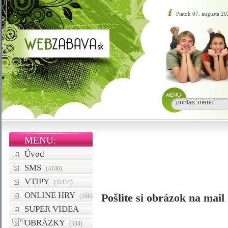
Piatok 07. augusta 20
MENU:
Úvod
SMS
(4100)
VTIPY
(35133)
ONLINE HRY
Pošlite si obrázok na mail
(166)
SUPER VIDEA
(316)
OBRÁZKY
(534)