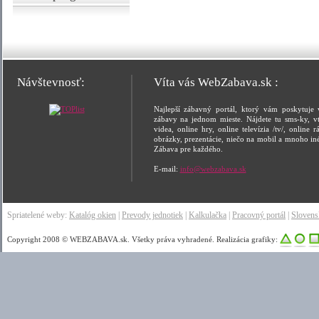
Návštevnosť:
Víta vás WebZabava.sk :
Najlepší zábavný portál, ktorý vám poskytuje 
zábavy na jednom mieste. Nájdete tu sms-ky, vt
videa, online hry, online televízia /tv/, online rá
obrázky, prezentácie, niečo na mobil a mnoho in
Zábava pre každého.
E-mail:
info@webzabava.sk
Spriatelené weby:
Katalóg okien
|
Prevody jednotiek
|
Kalkulačka
|
Pracovný portál
|
Sloven
Copyright 2008 © WEBZABAVA.sk. Všetky práva vyhradené. Realizácia grafiky: