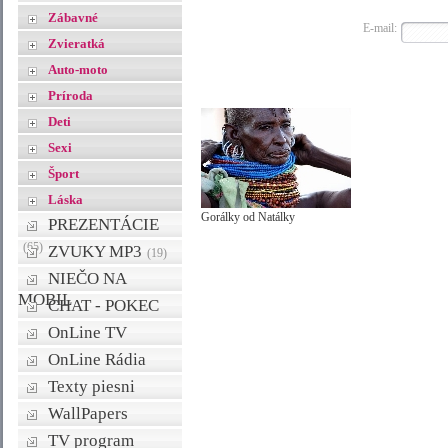
Zábavné
E-mail:
Zvieratká
Auto-moto
Príroda
Deti
Sexi
Šport
Láska
Gorálky od Natálky
PREZENTÁCIE
(65)
ZVUKY MP3
(19)
NIEČO NA
MOBIL
CHAT - POKEC
OnLine TV
OnLine Rádia
Texty piesni
WallPapers
TV program