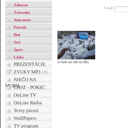
Zábavné
E-mail:
Zvieratká
Auto-moto
Príroda
Deti
Sexi
Šport
Láska
to bude asi fakt na dlho
PREZENTÁCIE
(65)
ZVUKY MP3
(19)
NIEČO NA
MOBIL
CHAT - POKEC
OnLine TV
OnLine Rádia
Texty piesni
WallPapers
TV program