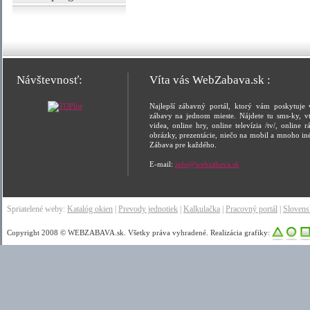
Návštevnosť:
Víta vás WebZabava.sk :
Najlepší zábavný portál, ktorý vám poskytuje 
zábavy na jednom mieste. Nájdete tu sms-ky, vt
videa, online hry, online televízia /tv/, online rá
obrázky, prezentácie, niečo na mobil a mnoho in
Zábava pre každého.
E-mail:
info@webzabava.sk
Spriatelené weby:
Katalóg okien
|
Prevody jednotiek
|
Kalkulačka
|
Pracovný portál
|
Sloven
Copyright 2008 © WEBZABAVA.sk. Všetky práva vyhradené. Realizácia grafiky: