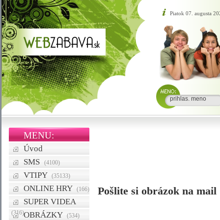
Piatok 07. augusta 20
MENU:
Úvod
SMS
(4100)
VTIPY
(35133)
ONLINE HRY
Pošlite si obrázok na mail
(166)
SUPER VIDEA
(316)
OBRÁZKY
(534)