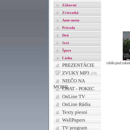
Zábavné
Zvieratká
Auto-moto
Príroda
Deti
Sexi
Šport
Láska
robila pred rokm
PREZENTÁCIE
(65)
ZVUKY MP3
(19)
NIEČO NA
MOBIL
CHAT - POKEC
OnLine TV
OnLine Rádia
Texty piesni
WallPapers
TV program