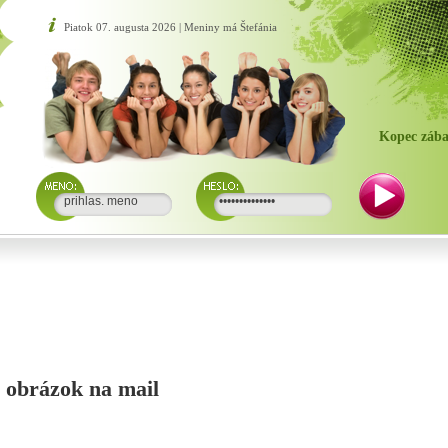
Piatok 07. augusta 2026 | Meniny má Štefánia
Kopec zába
si obrázok na mail