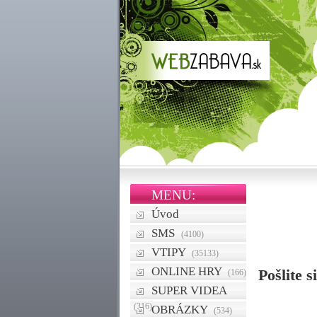
MENU:
Úvod
SMS
(4100)
VTIPY
(35133)
ONLINE HRY
Pošlite 
(166)
SUPER VIDEA
(316)
OBRÁZKY
(534)