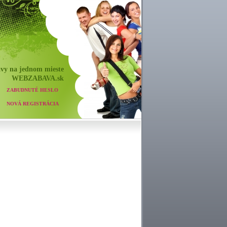
vy na jednom mieste
WEB
ZABAVA
.sk
ZABUDNUTÉ HESLO
NOVÁ REGISTRÁCIA