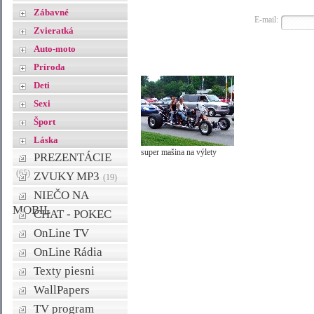
Zábavné
E-mail:
Zvieratká
Auto-moto
Príroda
Deti
Sexi
Šport
Láska
super mašina na výlety
PREZENTÁCIE
(65)
ZVUKY MP3
(19)
NIEČO NA
MOBIL
CHAT - POKEC
OnLine TV
OnLine Rádia
Texty piesni
WallPapers
TV program