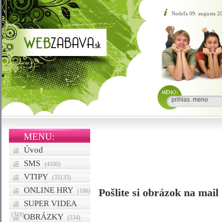
Nedeľa 09. augusta 
MENU:
Úvod
SMS
(4100)
VTIPY
(35133)
ONLINE HRY
Pošlite si obrázok na mail
(166)
SUPER VIDEA
(316)
OBRÁZKY
(534)