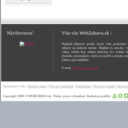
Návštevnosť:
Víta vás WebZabava.sk :
Najlepší zábavný portál, ktorý vám poskytuje 
zábavy na jednom mieste. Nájdete tu sms-ky, vt
videa, online hry, online televízia /tv/, online rá
obrázky, prezentácie, niečo na mobil a mnoho in
Zábava pre každého.
E-mail:
info@webzabava.sk
Spriatelené weby:
Katalóg okien
|
Prevody jednotiek
|
Kalkulačka
|
Pracovný portál
|
Sloven
Copyright 2008 © WEBZABAVA.sk. Všetky práva vyhradené. Realizácia grafiky: