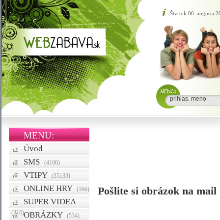
Štvrtok 06. augusta 
MENU:
Úvod
SMS
(4100)
VTIPY
(35133)
ONLINE HRY
Pošlite si obrázok na mail
(166)
SUPER VIDEA
(316)
OBRÁZKY
(534)