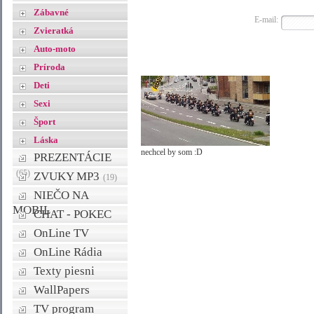
Zábavné
E-mail:
Zvieratká
Auto-moto
Príroda
Deti
Sexi
Šport
Láska
nechcel by som :D
PREZENTÁCIE
(65)
ZVUKY MP3
(19)
NIEČO NA
MOBIL
CHAT - POKEC
OnLine TV
OnLine Rádia
Texty piesni
WallPapers
TV program