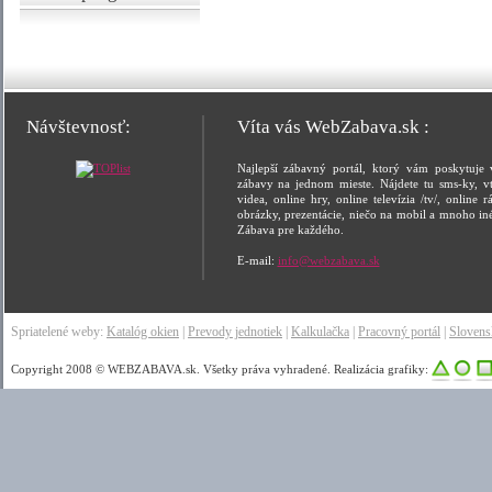
Návštevnosť:
Víta vás WebZabava.sk :
Najlepší zábavný portál, ktorý vám poskytuje 
zábavy na jednom mieste. Nájdete tu sms-ky, vt
videa, online hry, online televízia /tv/, online rá
obrázky, prezentácie, niečo na mobil a mnoho in
Zábava pre každého.
E-mail:
info@webzabava.sk
Spriatelené weby:
Katalóg okien
|
Prevody jednotiek
|
Kalkulačka
|
Pracovný portál
|
Sloven
Copyright 2008 © WEBZABAVA.sk. Všetky práva vyhradené. Realizácia grafiky: