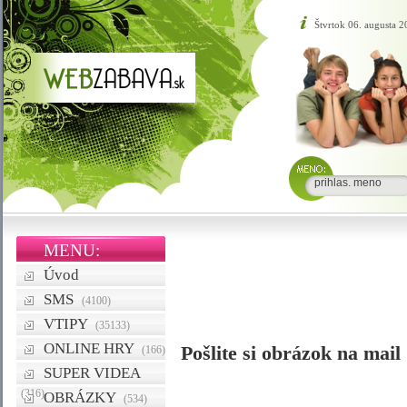
Štvrtok 06. augusta 
MENU:
Úvod
SMS
(4100)
VTIPY
(35133)
ONLINE HRY
Pošlite si obrázok na mail
(166)
SUPER VIDEA
(316)
OBRÁZKY
(534)