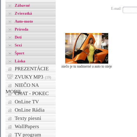
Zábavné
E-mail:
Zvieratká
Auto-moto
Príroda
Deti
Sexi
Šport
Láska
niečo je tu nadmerné a auto to nieje
PREZENTÁCIE
(65)
ZVUKY MP3
(19)
NIEČO NA
MOBIL
CHAT - POKEC
OnLine TV
OnLine Rádia
Texty piesni
WallPapers
TV program