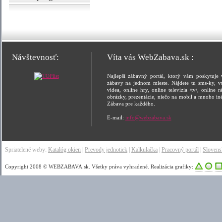
Návštevnosť:
Víta vás WebZabava.sk :
Najlepší zábavný portál, ktorý vám poskytuje 
zábavy na jednom mieste. Nájdete tu sms-ky, vt
videa, online hry, online televízia /tv/, online rá
obrázky, prezentácie, niečo na mobil a mnoho in
Zábava pre každého.
E-mail:
info@webzabava.sk
Spriatelené weby:
Katalóg okien
|
Prevody jednotiek
|
Kalkulačka
|
Pracovný portál
|
Sloven
Copyright 2008 © WEBZABAVA.sk. Všetky práva vyhradené. Realizácia grafiky: