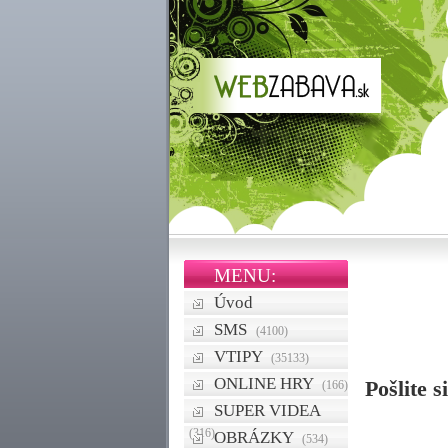
MENU:
Úvod
SMS
(4100)
VTIPY
(35133)
ONLINE HRY
Pošlite 
(166)
SUPER VIDEA
(316)
OBRÁZKY
(534)