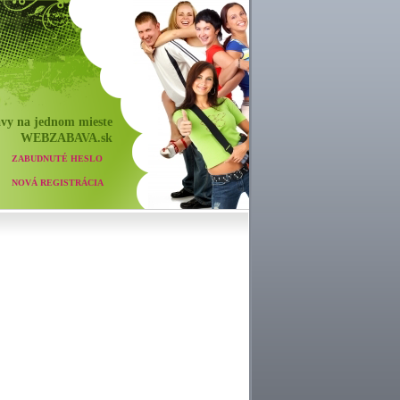
vy na jednom mieste
WEB
ZABAVA
.sk
ZABUDNUTÉ HESLO
NOVÁ REGISTRÁCIA