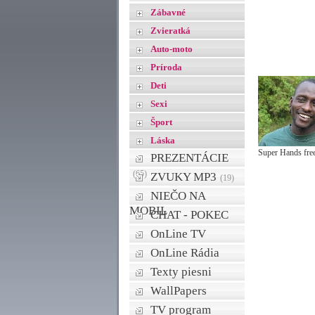
Zábavné
Zvieratká
Auto-moto
Príroda
Deti
Sexi
Šport
Láska
Super Hands fre
PREZENTÁCIE
(65)
ZVUKY MP3
(19)
NIEČO NA
MOBIL
CHAT - POKEC
OnLine TV
OnLine Rádia
Texty piesni
WallPapers
TV program