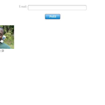
E-mail:
e :D