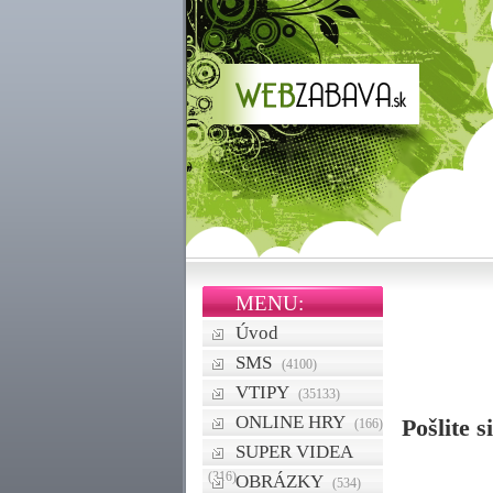
MENU:
Úvod
SMS
(4100)
VTIPY
(35133)
ONLINE HRY
Pošlite 
(166)
SUPER VIDEA
(316)
OBRÁZKY
(534)