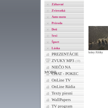
Zábavné
Zvieratká
Auto-moto
Príroda
Deti
Sexi
Šport
Láska
krásy Afriky
PREZENTÁCIE
(65)
ZVUKY MP3
(19)
NIEČO NA
MOBIL
CHAT - POKEC
OnLine TV
OnLine Rádia
Texty piesni
WallPapers
TV program