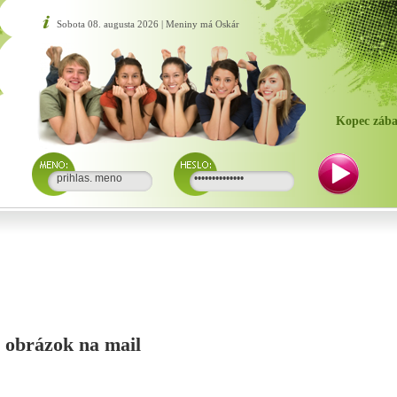
Sobota 08. augusta 2026 | Meniny má Oskár
Kopec zába
si obrázok na mail