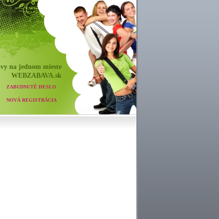
vy na jednom mieste
WEB
ZABAVA
.sk
ZABUDNUTÉ HESLO
NOVÁ REGISTRÁCIA