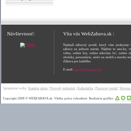
Návštevnosť:
Víta vás WebZabava.sk :
Najlepší zábavný portál, ktorý vám poskytuje 
zábavy na jednom mieste. Nájdete tu sms-ky, vt
videa, online hry, online televízia /tv/, online rá
obrázky, prezentácie, niečo na mobil a mnoho in
Zábava pre každého.
E-mail:
info@webzabava.sk
Spriatelené weby:
Katalóg okien
|
Prevody jednotiek
|
Kalkulačka
|
Pracovný portál
|
Sloven
Copyright 2008 © WEBZABAVA.sk. Všetky práva vyhradené. Realizácia grafiky: