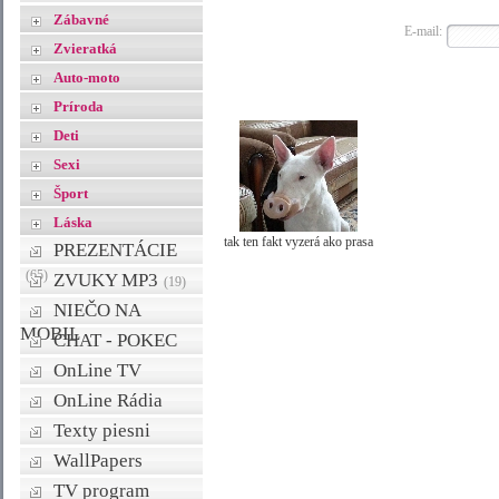
Zábavné
E-mail:
Zvieratká
Auto-moto
Príroda
Deti
Sexi
Šport
Láska
tak ten fakt vyzerá ako prasa
PREZENTÁCIE
(65)
ZVUKY MP3
(19)
NIEČO NA
MOBIL
CHAT - POKEC
OnLine TV
OnLine Rádia
Texty piesni
WallPapers
TV program