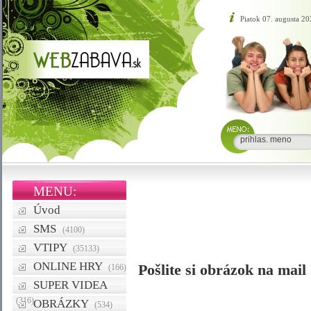
Piatok 07. augusta 20
MENU:
Úvod
SMS
(4100)
VTIPY
(35133)
ONLINE HRY
Pošlite si obrázok na mail
(166)
SUPER VIDEA
(316)
OBRÁZKY
(534)