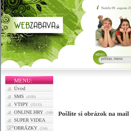
Nedeľa 09. augusta 
MENU:
Úvod
SMS
(4100)
VTIPY
(35133)
ONLINE HRY
Pošlite si obrázok na mail
(166)
SUPER VIDEA
(316)
OBRÁZKY
(534)