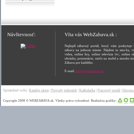
Návštevnosť:
Víta vás WebZabava.sk :
Najlepší zábavný portál, ktorý vám poskytuje 
zábavy na jednom mieste. Nájdete tu sms-ky, vt
videa, online hry, online televízia /tv/, online rá
obrázky, prezentácie, niečo na mobil a mnoho in
Zábava pre každého.
E-mail:
info@webzabava.sk
Spriatelené weby:
Katalóg okien
|
Prevody jednotiek
|
Kalkulačka
|
Pracovný portál
|
Sloven
Copyright 2008 © WEBZABAVA.sk. Všetky práva vyhradené. Realizácia grafiky: