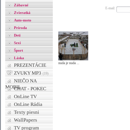
Zábavné
E-mail:
Zvieratká
Auto-moto
Príroda
Deti
Sexi
Šport
Láska
nuda je nuda ...
PREZENTÁCIE
(65)
ZVUKY MP3
(19)
NIEČO NA
MOBIL
CHAT - POKEC
OnLine TV
OnLine Rádia
Texty piesni
WallPapers
TV program