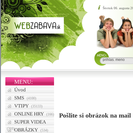
Štvrtok 06. augusta 
MENU:
Úvod
SMS
(4100)
VTIPY
(35133)
ONLINE HRY
Pošlite si obrázok na mail
(166)
SUPER VIDEA
(316)
OBRÁZKY
(534)