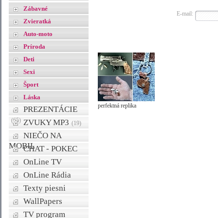
Zábavné
E-mail:
Zvieratká
Auto-moto
Príroda
Deti
Sexi
Šport
Láska
perfektná replika
PREZENTÁCIE
(65)
ZVUKY MP3
(19)
NIEČO NA
MOBIL
CHAT - POKEC
OnLine TV
OnLine Rádia
Texty piesni
WallPapers
TV program