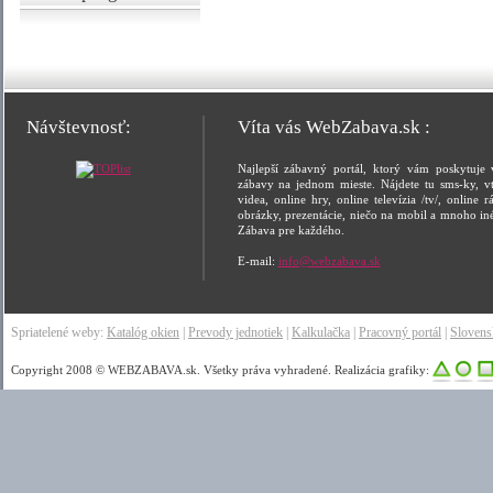
Návštevnosť:
Víta vás WebZabava.sk :
Najlepší zábavný portál, ktorý vám poskytuje 
zábavy na jednom mieste. Nájdete tu sms-ky, vt
videa, online hry, online televízia /tv/, online rá
obrázky, prezentácie, niečo na mobil a mnoho in
Zábava pre každého.
E-mail:
info@webzabava.sk
Spriatelené weby:
Katalóg okien
|
Prevody jednotiek
|
Kalkulačka
|
Pracovný portál
|
Sloven
Copyright 2008 © WEBZABAVA.sk. Všetky práva vyhradené. Realizácia grafiky: