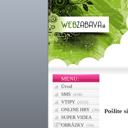
MENU:
Úvod
SMS
(4100)
VTIPY
(35133)
ONLINE HRY
Pošlite 
(166)
SUPER VIDEA
(316)
OBRÁZKY
(534)