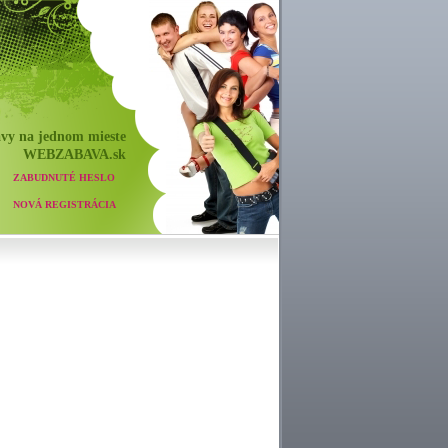
vy na jednom mieste
WEB
ZABAVA
.sk
ZABUDNUTÉ HESLO
NOVÁ REGISTRÁCIA