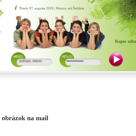
Piatok 07. augusta 2026 | Meniny má Štefánia
Kopec zába
si obrázok na mail