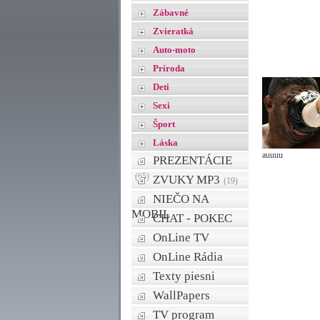
Zábavné
Zvieratká
Auto-moto
Príroda
Deti
Sexi
Šport
Láska
auuuu
PREZENTÁCIE
(65)
ZVUKY MP3
(19)
NIEČO NA
MOBIL
CHAT - POKEC
OnLine TV
OnLine Rádia
Texty piesni
WallPapers
TV program