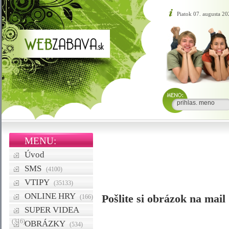
Piatok 07. augusta 20
MENU:
Úvod
SMS
(4100)
VTIPY
(35133)
ONLINE HRY
Pošlite si obrázok na mail
(166)
SUPER VIDEA
(316)
OBRÁZKY
(534)