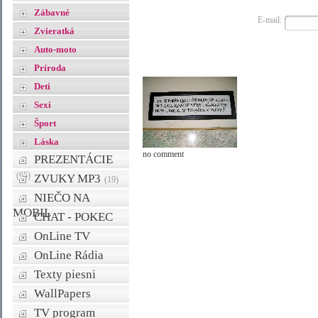
Zábavné
E-mail:
Zvieratká
Auto-moto
Príroda
Deti
Sexi
Šport
Láska
no comment
PREZENTÁCIE
(65)
ZVUKY MP3
(19)
NIEČO NA
MOBIL
CHAT - POKEC
OnLine TV
OnLine Rádia
Texty piesni
WallPapers
TV program