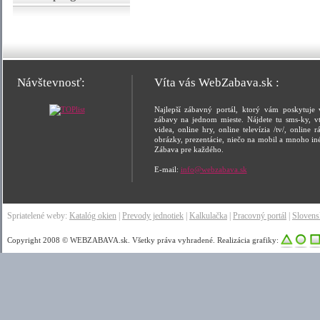
Návštevnosť:
Víta vás WebZabava.sk :
Najlepší zábavný portál, ktorý vám poskytuje 
zábavy na jednom mieste. Nájdete tu sms-ky, vt
videa, online hry, online televízia /tv/, online rá
obrázky, prezentácie, niečo na mobil a mnoho in
Zábava pre každého.
E-mail:
info@webzabava.sk
Spriatelené weby:
Katalóg okien
|
Prevody jednotiek
|
Kalkulačka
|
Pracovný portál
|
Sloven
Copyright 2008 © WEBZABAVA.sk. Všetky práva vyhradené. Realizácia grafiky: