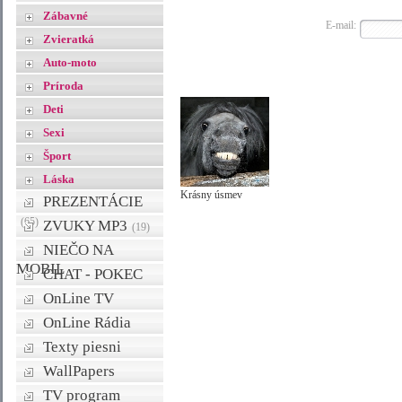
Zábavné
E-mail:
Zvieratká
Auto-moto
Príroda
Deti
Sexi
Šport
Láska
Krásny úsmev
PREZENTÁCIE
(65)
ZVUKY MP3
(19)
NIEČO NA
MOBIL
CHAT - POKEC
OnLine TV
OnLine Rádia
Texty piesni
WallPapers
TV program