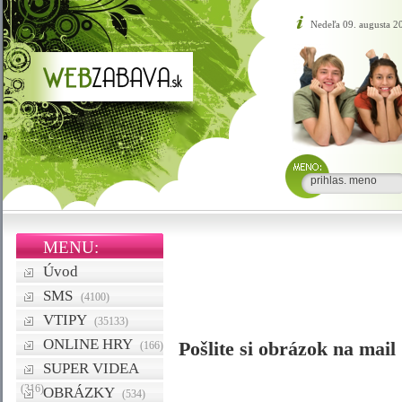
Nedeľa 09. augusta 
MENU:
Úvod
SMS
(4100)
VTIPY
(35133)
ONLINE HRY
Pošlite si obrázok na mail
(166)
SUPER VIDEA
(316)
OBRÁZKY
(534)