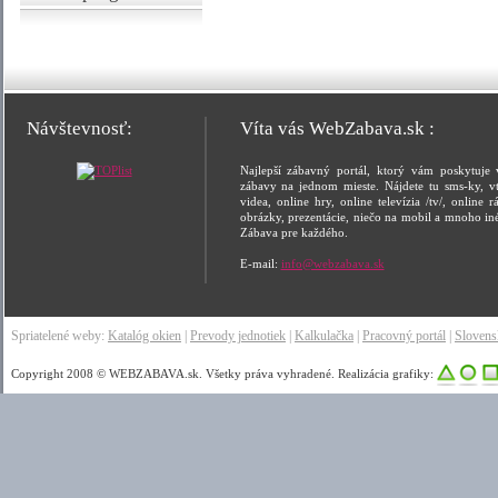
Návštevnosť:
Víta vás WebZabava.sk :
Najlepší zábavný portál, ktorý vám poskytuje 
zábavy na jednom mieste. Nájdete tu sms-ky, vt
videa, online hry, online televízia /tv/, online rá
obrázky, prezentácie, niečo na mobil a mnoho in
Zábava pre každého.
E-mail:
info@webzabava.sk
Spriatelené weby:
Katalóg okien
|
Prevody jednotiek
|
Kalkulačka
|
Pracovný portál
|
Sloven
Copyright 2008 © WEBZABAVA.sk. Všetky práva vyhradené. Realizácia grafiky: