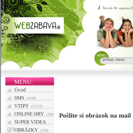
Štvrtok 06. augusta 
MENU:
Úvod
SMS
(4100)
VTIPY
(35133)
ONLINE HRY
Pošlite si obrázok na mail
(166)
SUPER VIDEA
(316)
OBRÁZKY
(534)