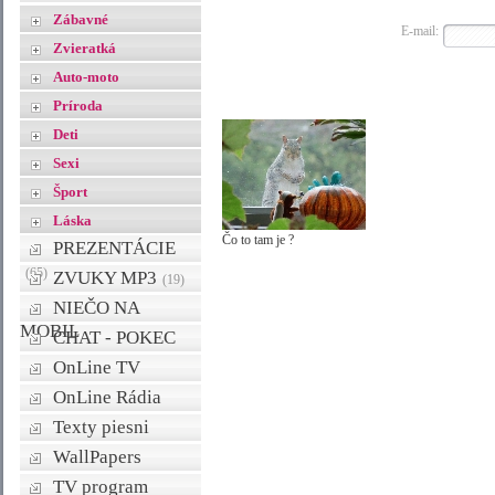
Zábavné
E-mail:
Zvieratká
Auto-moto
Príroda
Deti
Sexi
Šport
Láska
Čo to tam je ?
PREZENTÁCIE
(65)
ZVUKY MP3
(19)
NIEČO NA
MOBIL
CHAT - POKEC
OnLine TV
OnLine Rádia
Texty piesni
WallPapers
TV program