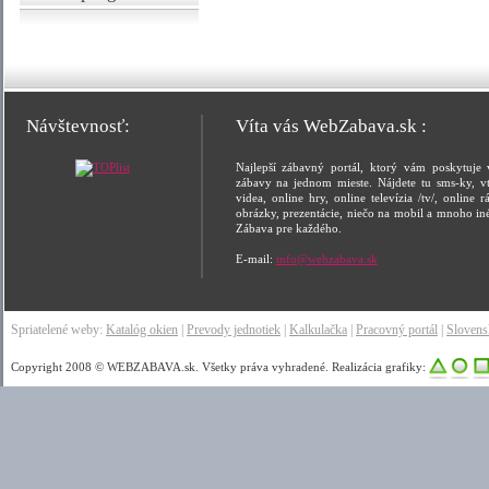
Návštevnosť:
Víta vás WebZabava.sk :
Najlepší zábavný portál, ktorý vám poskytuje 
zábavy na jednom mieste. Nájdete tu sms-ky, vt
videa, online hry, online televízia /tv/, online rá
obrázky, prezentácie, niečo na mobil a mnoho in
Zábava pre každého.
E-mail:
info@webzabava.sk
Spriatelené weby:
Katalóg okien
|
Prevody jednotiek
|
Kalkulačka
|
Pracovný portál
|
Sloven
Copyright 2008 © WEBZABAVA.sk. Všetky práva vyhradené. Realizácia grafiky: