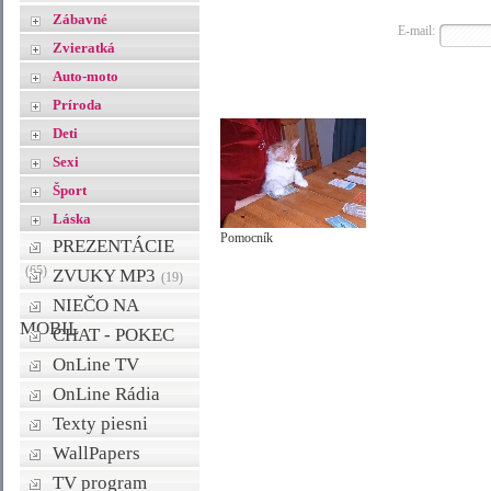
Zábavné
E-mail:
Zvieratká
Auto-moto
Príroda
Deti
Sexi
Šport
Láska
Pomocník
PREZENTÁCIE
(65)
ZVUKY MP3
(19)
NIEČO NA
MOBIL
CHAT - POKEC
OnLine TV
OnLine Rádia
Texty piesni
WallPapers
TV program