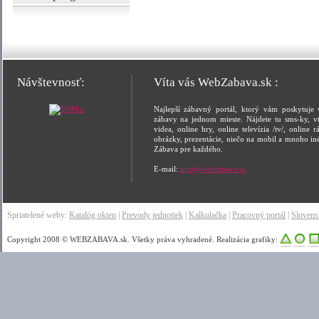
Návštevnosť:
Víta vás WebZabava.sk :
Najlepší zábavný portál, ktorý vám poskytuje 
zábavy na jednom mieste. Nájdete tu sms-ky, vt
videa, online hry, online televízia /tv/, online rá
obrázky, prezentácie, niečo na mobil a mnoho in
Zábava pre každého.
E-mail:
info@webzabava.sk
Spriatelené weby:
Katalóg okien
|
Prevody jednotiek
|
Kalkulačka
|
Pracovný portál
|
Sloven
Copyright 2008 © WEBZABAVA.sk. Všetky práva vyhradené. Realizácia grafiky: