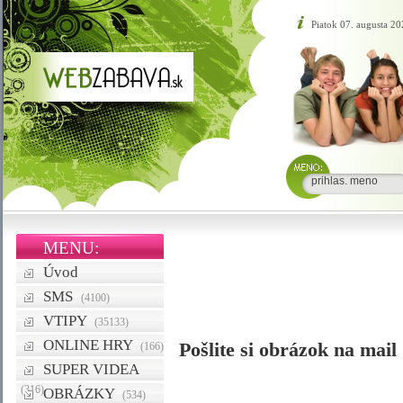
Piatok 07. augusta 20
MENU:
Úvod
SMS
(4100)
VTIPY
(35133)
ONLINE HRY
Pošlite si obrázok na mail
(166)
SUPER VIDEA
(316)
OBRÁZKY
(534)