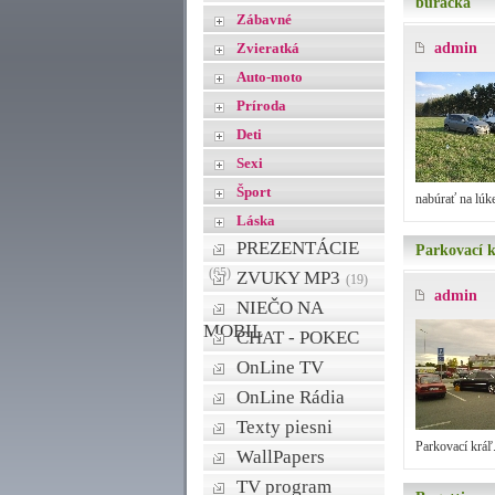
búračka
Zábavné
Zvieratká
admin
Auto-moto
Príroda
Deti
Sexi
Šport
nabúrať na lúke
Láska
PREZENTÁCIE
Parkovací 
(65)
ZVUKY MP3
(19)
admin
NIEČO NA
MOBIL
CHAT - POKEC
OnLine TV
OnLine Rádia
Texty piesni
Parkovací kráľ.
WallPapers
TV program