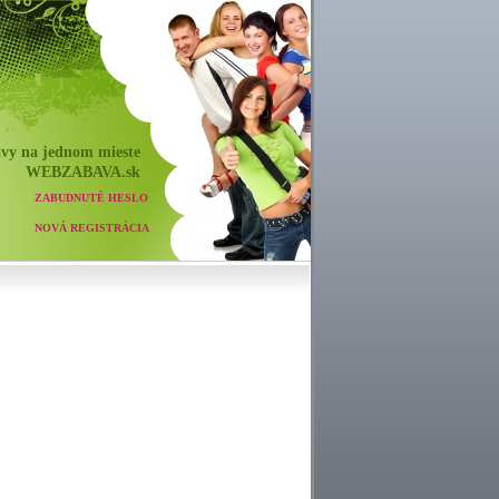
vy na jednom mieste
WEB
ZABAVA
.sk
ZABUDNUTÉ HESLO
NOVÁ REGISTRÁCIA