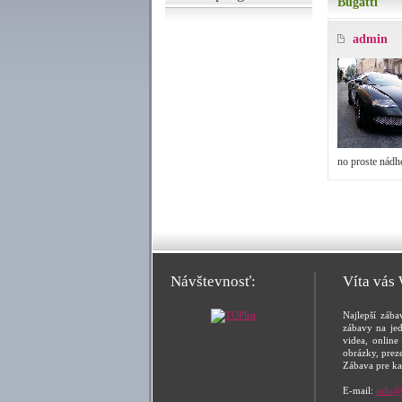
Bugatti
admin
no proste nádhe
Návštevnosť:
Víta vás
Najlepší zába
zábavy na jed
videa, online 
obrázky, prez
Zábava pre ka
E-mail:
info@