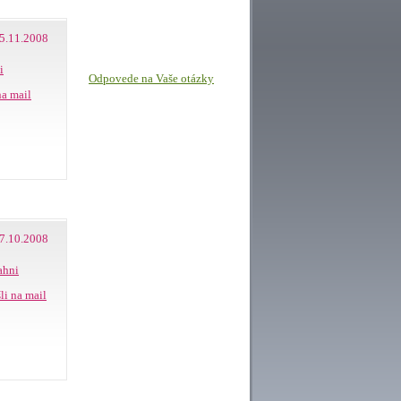
5.11.2008
i
Odpovede na Vaše otázky
na mail
7.10.2008
ahni
li na mail