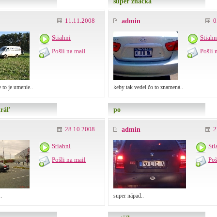
super značka
11.11.2008
0
admin
Stiahni
Stiahn
Pošli na mail
Pošli 
 to je umenie..
keby tak vedel čo to znamená..
kráľ
po
28.10.2008
2
admin
Stiahni
Sti
Pošli na mail
Poš
.
super nápad..