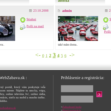
autička
23.10.2008
2
admin
Stiahni
S
Pošli na mail
Pošli
ra..
také mám doma..
<-
3
->
2
4
0
1
5
6
 WebZabava.sk :
Prihlásenie a registrácia:
vný portál, ktorý vám poskytuje veĺa
nom mieste. Nájdete tu sms-ky, vtipy,
hry, online televízia /tv/, online rádia,
entácie, niečo na mobil a mnoho iného.
ždého.
>
Zabudnuté heslo
webzabava.sk
>
Nová registrácia