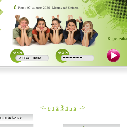
Piatok 07. augusta 2026 | Meniny má Štefánia
Kopec zába
<-
3
->
2
4
0
1
5
6
O OBRÁZKY