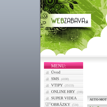
MENU:
Úvod
SMS
(4100)
VTIPY
(35133)
ONLINE HRY
(166)
SUPER VIDEA
AUTO-MOT
(316)
OBRÁZKY
(534)