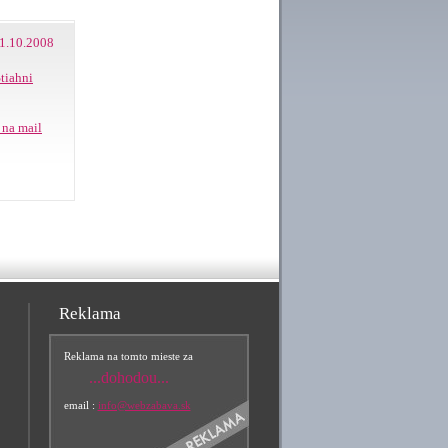
1.10.2008
tiahni
 na mail
Reklama
Reklama na tomto mieste za
...dohodou...
email :
info@webzabava.sk